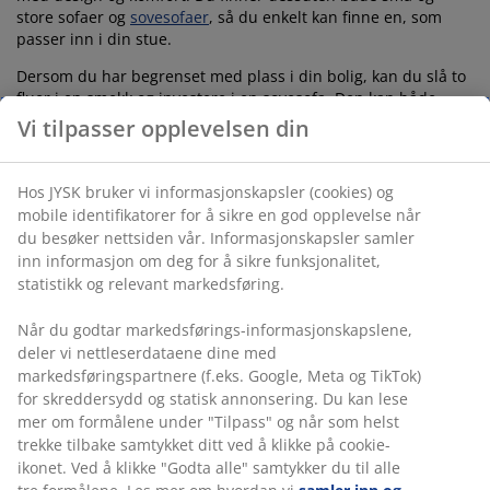
store sofaer og
sovesofaer
, så du enkelt kan finne en, som
passer inn i din stue.
Dersom du har begrenset med plass i din bolig, kan du slå to
fluer i en smekk og investere i en sovesofa. Den kan både
brukes som din egen seng i det daglige, eller som gjesteseng.
Vi tilpasser opplevelsen din
Mulighetene er mange.
Få gode råd til valg av sofa
.
Hos JYSK bruker vi informasjonskapsler (cookies) og
mobile identifikatorer for å sikre en god opplevelse når
Hva slags stuemøbler trenger du?
du besøker nettsiden vår. Informasjonskapsler samler
inn informasjon om deg for å sikre funksjonalitet,
statistikk og relevant markedsføring.
Hva man trenger av møbler til stuen er jo individuelt i forhold
til ulike behov men en
sofa
er alltid et godt utgangspunkt.
Gjerne med et passende sofabord eller
sidebord
til.
Når du godtar markedsførings-informasjonskapslene,
deler vi nettleserdataene dine med
Flere av våre stuemøbler kommer i møbelserier som gjør at
markedsføringspartnere (f.eks. Google, Meta og TikTok)
du kan skape et helhetlig inntrykk i innredningen din.
for skreddersydd og statisk annonsering. Du kan lese
mer om formålene under "Tilpass" og når som helst
Liker du å se på tv trenger du kanskje også et
TV-bord
.
trekke tilbake samtykket ditt ved å klikke på cookie-
ikonet. Ved å klikke "Godta alle" samtykker du til alle
Er stuen din stor, har du kanskje en egen sone i stuen hvor