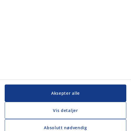
Kategorier
Kundeservice
Kundeservice
JYSK
JYSK
Hovedkontor
Følg JYSK
Aksepter alle
Vis detaljer
Absolutt nødvendig