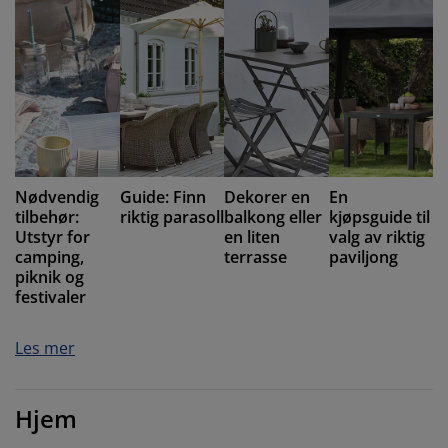
Nødvendig
Guide: Finn
Dekorer en
En
tilbehør:
riktig parasoll
balkong eller
kjøpsguide til
Utstyr for
en liten
valg av riktig
camping,
terrasse
paviljong
piknik og
festivaler
Les mer
Hjem