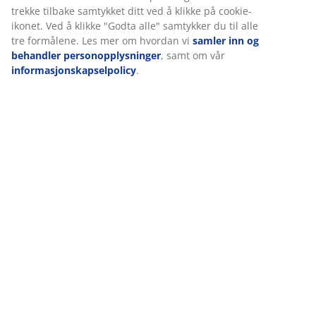
trekke tilbake samtykket ditt ved å klikke på cookie-
ikonet. Ved å klikke "Godta alle" samtykker du til alle
tre formålene. Les mer om hvordan vi
samler inn og
behandler personopplysninger
, samt om vår
informasjonskapselpolicy
.
Forstå
Innkjøperens
Innkjøperens
Komfort, lek
forskjellen
favoritter
favoritter
og
mellom ulike
innen
innen interiør
hverdagslige
fjærtyper i
dekorative
nødvendigheter
madrasser,
oppbevaringsbokser
Oppdag
og finn riktig
JYSKs
støtte
kjæledyrkolleks
for hunder
Les mer