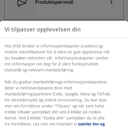
Produktspørsmål
Vi tilpasser opplevelsen din
Spørsmål til butikker og
bestillinger i butikk
Hos JYSK bruker vi informasjonskapsler (cookies) og
mobile identifikatorer for å sikre en god opplevelse når
du besøker nettsiden vår. Informasjonskapsler samler
inn informasjon om deg for å sikre funksjonalitet,
statistikk og relevant markedsføring.
MEST VANLIGE SPØRSMÅL
Når du godtar markedsførings-informasjonskapslene,
Når vil min ordre bli levert?
deler vi nettleserdataene dine med
markedsføringspartnere (f.eks. Google, Meta og TikTok)
Kan jeg bestille varer via nettbutikk og betale i en JYSK butikk?
for skreddersydd og statisk annonsering. Du kan lese
mer om formålene under "Tilpass" og når som helst
Hvordan blir min ordre levert?
trekke tilbake samtykket ditt ved å klikke på cookie-
Hva er fraktprisen?
ikonet. Ved å klikke "Godta alle" samtykker du til alle
tre formålene. Les mer om hvordan vi
samler inn og
Hvilke leveringsalternativer har jeg?