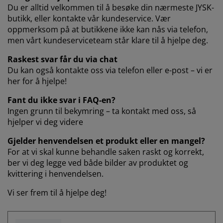
ilbehør og pleie
telys
akener
vermadrasser
pesialmål
elysning
Du er alltid velkommen til å besøke din nærmeste JYSK-
butikk, eller kontakte vår kundeservice. Vær
amping
yggnetting
arderobeskap
adrassbeskyttere
usholdning
oppmerksom på at butikkene ikke kan nås via telefon,
men vårt kundeserviceteam står klare til å hjelpe deg.
indusfolie
overomsmøbler
engerammer
arnerommet
Raskest svar får du via chat
Du kan også kontakte oss via telefon eller e-post – vi er
ardinstenger og tilbehør
engebunner med oppbevaring
ask og stryk
her for å hjelpe!
ytilbehør og metervarer
Fant du ikke svar i FAQ-en?
engebunner
jæledyr
Ingen grunn til bekymring – ta kontakt med oss, så
hjelper vi deg videre
arnemadrasser
Gjelder henvendelsen et produkt eller en mangel?
arnesenger
For at vi skal kunne behandle saken raskt og korrekt,
ber vi deg legge ved både bilder av produktet og
kvittering i henvendelsen.
Vi ser frem til å hjelpe deg!