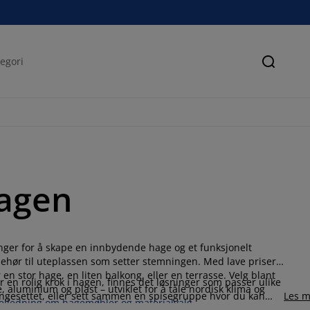
Søk
hagen
trenger for å skape en innbydende hage og et funksjonelt
behør til uteplassen som setter stemningen. Med lave priser
en stor hage, en liten balkong, eller en terrasse. Velg blant
 en rolig krok i hagen, finnes det løsninger som passer ulike
, aluminium og plast – utviklet for å tåle nordisk klima og
loungesettet, eller sett sammen en spisegruppe hvor du kan
Les m
veiledning om hagemøbler og materialvalg
.
lsenger, parasoller og koselige detaljer som uteputer,