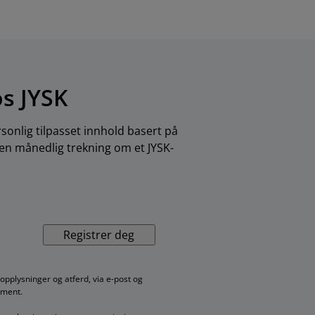
os JYSK
sonlig tilpasset innhold basert på
 en månedlig trekning om et JYSK-
Registrer deg
pplysninger og atferd, via e-post og
iment.