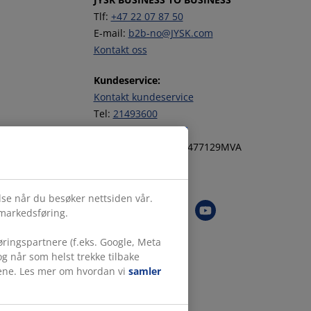
Tlf:
+47 22 07 87 50
E-mail:
b2b-no@JYSK.com
Kontakt oss
Kundeservice:
Kontakt kundeservice
Tel:
21493600
JYSK Org. nr. NO947477129MVA
Følg JYSK
else når du besøker nettsiden vår.
 markedsføring.
ringspartnere (f.eks. Google, Meta
g når som helst trekke tilbake
målene. Les mer om hvordan vi
samler