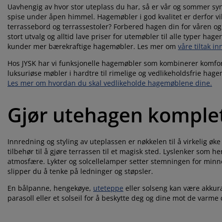
Uavhengig av hvor stor uteplass du har, så er vår og sommer s
spise under åpen himmel. Hagemøbler i god kvalitet er derfor vikt
terrassebord og terrassestoler? Forbered hagen din for våren o
stort utvalg og alltid lave priser for utemøbler til alle typer hage
kunder mer bærekraftige hagemøbler. Les mer om
våre tiltak i
Hos JYSK har vi funksjonelle hagemøbler som kombinerer komfort 
luksuriøse møbler i hardtre til rimelige og vedlikeholdsfrie hage
Les mer om hvordan du skal vedlikeholde hagemøblene dine.
Gjør utehagen komplet
Innredning og styling av uteplassen er nøkkelen til å virkelig øk
tilbehør til å gjøre terrassen til et magisk sted. Lyslenker som h
atmosfære. Lykter og solcellelamper setter stemningen for minne
slipper du å tenke på ledninger og støpsler.
En bålpanne, hengekøye,
uteteppe
eller solseng kan være akkurat
parasoll eller et solseil for å beskytte deg og dine mot de varme