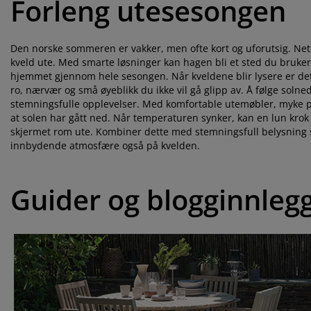
Forleng utesesongen
Den norske sommeren er vakker, men ofte kort og uforutsig. Netto
kveld ute. Med smarte løsninger kan hagen bli et sted du bruker
hjemmet gjennom hele sesongen. Når kveldene blir lysere er det 
ro, nærvær og små øyeblikk du ikke vil gå glipp av. Å følge so
stemningsfulle opplevelser. Med komfortable utemøbler, myke pu
at solen har gått ned. Når temperaturen synker, kan en lun krok m
skjermet rom ute. Kombiner dette med stemningsfull belysning s
innbydende atmosfære også på kvelden.
Guider og blogginnleg