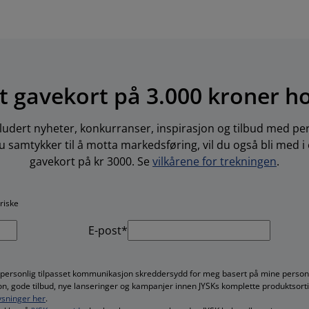
t gavekort på 3.000 kroner h
ludert nyheter, konkurranser, inspirasjon og tilbud med per
 samtykker til å motta markedsføring, vil du også bli med i
gavekort på kr 3000. Se
vilkårene for trekningen
.
oriske
E-post*
 personlig tilpasset kommunikasjon skreddersydd for meg basert på mine persono
jon, gode tilbud, nye lanseringer og kampanjer innen JYSKs komplette produktsort
sninger her
.