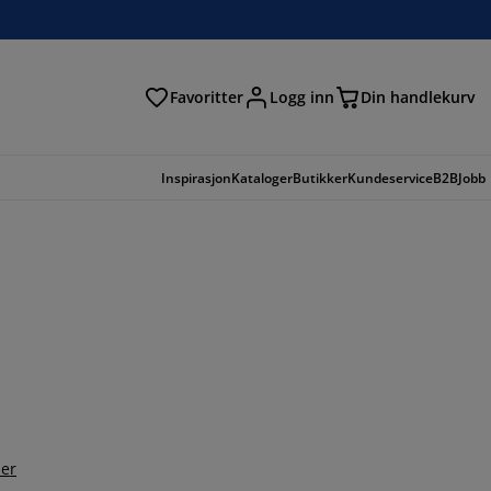
Favoritter
Logg inn
Din handlekurv
Inspirasjon
Kataloger
Butikker
Kundeservice
B2B
Jobb
er