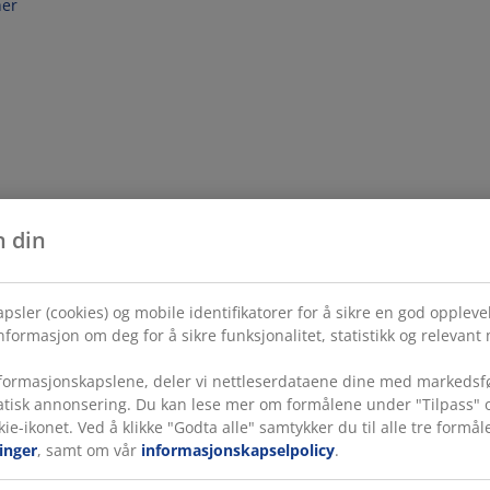
her
n din
psler (cookies) og mobile identifikatorer for å sikre en god opplev
formasjon om deg for å sikre funksjonalitet, statistikk og relevant
ormasjonskapslene, deler vi nettleserdataene dine med markedsfø
tatisk annonsering. Du kan lese mer om formålene under "Tilpass" o
kie-ikonet. Ved å klikke "Godta alle" samtykker du til alle tre for
inger
, samt om vår
informasjonskapselpolicy
.