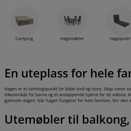
lbehør og pleie
elys
kener
ermadrasser
esialmål
lysning
lanterner og solcellelamper kan du forme en uteplass som føles l
faktisk har lyst til å bruke, hver eneste dag.
Finn inspirasjon til
mping
ggnetting
rderobeskap
drassbeskyttere
sholdning
og utforsk vår
veiledning for å finne hagemøbler som passer for
ndusfolie
veromsmøbler
ngerammer
rnerommet
Camping
Hagemøbler
Hageputer
rdinstenger og tilbehør
ngebunner med oppbevaring
sk og stryk
tilbehør og metervarer
ngebunner
æledyr
En uteplass for hele fa
rnemadrasser
rnesenger
Hagen er et samlingspunkt for både små og store. Skap soner som p
lekeområde for barna og et avslappende hjørne for de voksne. Me
gjennom dagen. Når hagen fungerer for hele familien, blir den et
Utemøbler til balkong,