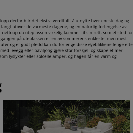
pp derfor blir det ekstra verdifullt å utnytte hver eneste dag og
 langt utover de varmeste dagene, og en naturlig forlengelse av
nettopp da uteplassen virkelig kommer til sin rett, som et sted for
lnedgangen på uteplassen er en av sommerens enkleste, men mest
ter og et godt pledd kan du forlenge disse øyeblikkene lenge ette
ed levegg eller paviljong gjøre stor forskjell og skape et mer
om lyslykter eller solcellelamper, og hagen får en varm og
g