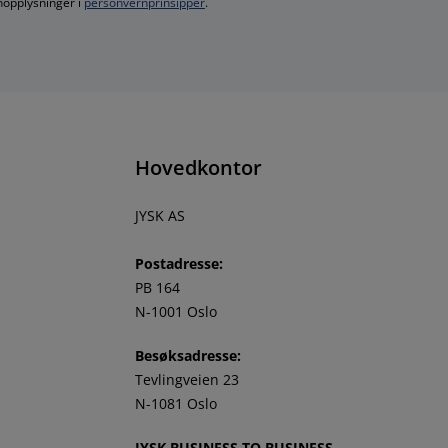
nopplysninger i
personvernprinsipper
.
Hovedkontor
JYSK AS
Postadresse:
PB 164
N-1001 Oslo
Besøksadresse:
Tevlingveien 23
N-1081 Oslo
JYSK BUSINESS TO BUSINESS