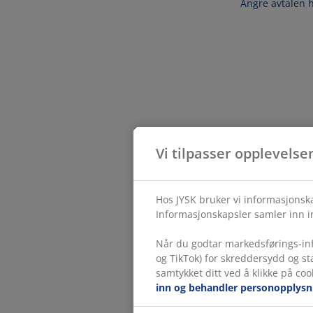
Angre avtalen 
Vi tilpasser opplevelse
Hos JYSK bruker vi informasjonska
Informasjonskapsler samler inn in
Når du godtar markedsførings-inf
og TikTok) for skreddersydd og s
samtykket ditt ved å klikke på coo
inn og behandler personopplysn