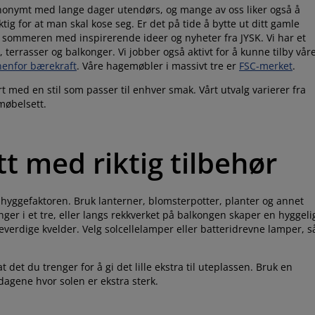
ynonymt med lange dager utendørs, og mange av oss liker også å
ig for at man skal kose seg. Er det på tide å bytte ut ditt gamle
g sommeren med inspirerende ideer og nyheter fra JYSK. Vi har et
r, terrasser og balkonger. Vi jobber også aktivt for å kunne tilby vår
nnenfor bærekraft
. Våre hagemøbler i massivt tre er
FSC-merket
.
med en stil som passer til enhver smak. Vårt utvalg varierer fra
møbelsett.
t med riktig tilbehør
e hyggefaktoren. Bruk lanterner, blomsterpotter, planter og annet
enger i et tre, eller langs rekkverket på balkongen skaper en hyggeli
verdige kvelder. Velg solcellelamper eller batteridrevne lamper, s
 det du trenger for å gi det lille ekstra til uteplassen. Bruk en
 dagene hvor solen er ekstra sterk.