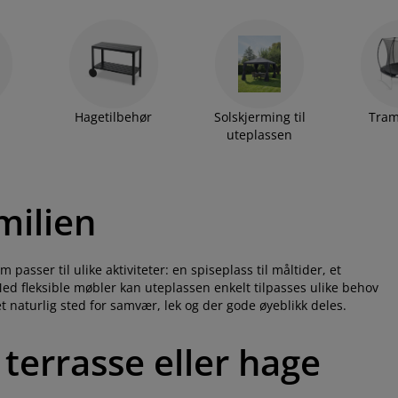
evende fra tidlig vår til langt utpå høsten. Skap en hage du
 hvordan du gjør uterommet til sommerens beste sted å være
,
 dine behov.
Hagetilbehør
Solskjerming til
Tram
uteplassen
milien
asser til ulike aktiviteter: en spiseplass til måltider, et
d fleksible møbler kan uteplassen enkelt tilpasses ulike behov
 naturlig sted for samvær, lek og der gode øyeblikk deles.
 terrasse eller hage