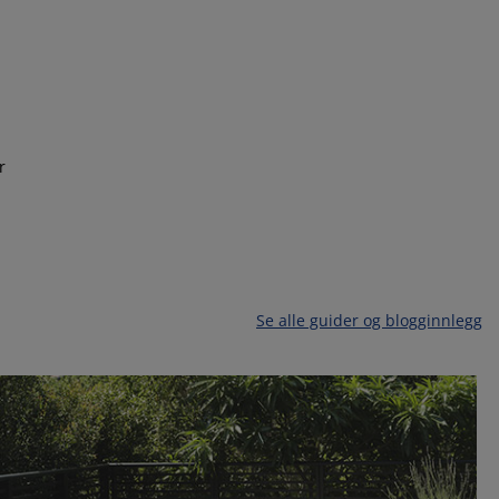
r
Se alle guider og blogginnlegg
G