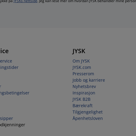
mtykke på
JYSKs nettside
. Jeg kan lese mer om hvordan JYSK behandler mine perso
ice
JYSK
ervice
Om JYSK
ingstider
JYSK.com
Presserom
Jobb og karriere
r
Nyhetsbrev
ingsbetingelser
Inspirasjon
JYSK B2B
Bærekraft
Tilgjengelighet
sipper
Åpenhetsloven
odkjenninger