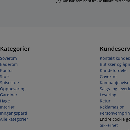
Jeg kan når som helst trekke tilbake mitt sa
Kategorier
Kundeserv
Soverom
Kontakt kundes
Baderom
Butikker og åpn
Kontor
Kundefordeler
Stue
Gavekort
Spisestue
Kampanjeavise
Oppbevaring
Salgs- og lever
Gardiner
Levering
Hage
Retur
Interiør
Reklamasjon
Inngangsparti
Personvernprin
Alle kategorier
Endre cookie g
Sikkerhet