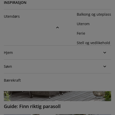
ilbehør og pleie
telys
akener
vermadrasser
pesialmål
elysning
INSPIRASJON
amping
yggnetting
Balkong og uteplass
arderobeskap
adrassbeskyttere
usholdning
Utendørs
Uterom
indusfolie
overomsmøbler
engerammer
arnerommet
Ferie
ardinstenger og tilbehør
engebunner med oppbevaring
ask og stryk
Stell og vedlikehold
ytilbehør og metervarer
engebunner
jæledyr
Hjem
arnemadrasser
Søvn
arnesenger
Bærekraft
Guide: Finn riktig parasoll