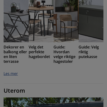
Dekorer en
Velg det
Guide:
Guide: Velg
balkong eller
perfekte
Hvordan
riktig
en liten
hagebordet
velge riktige
putekasse
terrasse
hagestoler
Les mer
Uterom