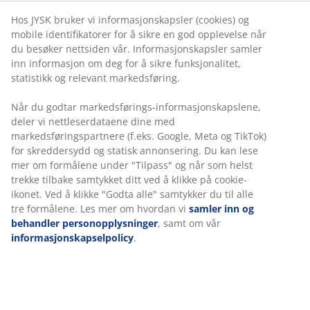
Hos JYSK bruker vi informasjonskapsler (cookies) og
mobile identifikatorer for å sikre en god opplevelse når
du besøker nettsiden vår. Informasjonskapsler samler
inn informasjon om deg for å sikre funksjonalitet,
statistikk og relevant markedsføring.
En
Guide: Velg
Fordeler med
Hengekøye
kjøpsguide til
riktig
runde
eller
Når du godtar markedsførings-informasjonskapslene,
valg av riktig
putekasse
hagebord
hengestol? Ta
deler vi nettleserdataene dine med
paviljong
det riktige
markedsføringspartnere (f.eks. Google, Meta og TikTok)
valget
for skreddersydd og statisk annonsering. Du kan lese
mer om formålene under "Tilpass" og når som helst
trekke tilbake samtykket ditt ved å klikke på cookie-
Les mer
ikonet. Ved å klikke "Godta alle" samtykker du til alle
tre formålene. Les mer om hvordan vi
samler inn og
behandler personopplysninger
, samt om vår
Ferie
informasjonskapselpolicy
.