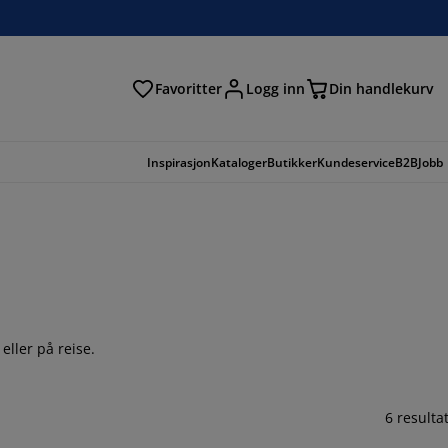
Favoritter
Logg inn
Din handlekurv
Inspirasjon
Kataloger
Butikker
Kundeservice
B2B
Jobb
eller på reise.
6 resulta