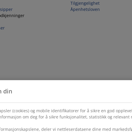
Tilgjengelighet
sipper
Åpenhetsloven
odkjenninger
her
n din
psler (cookies) og mobile identifikatorer for å sikre en god opplev
formasjon om deg for å sikre funksjonalitet, statistikk og relevant
ormasjonskapslene, deler vi nettleserdataene dine med markedsfø