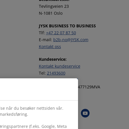
Tevlingveien 23
N-1081 Oslo
JYSK BUSINESS TO BUSINESS
Tlf:
+47 22 07 87 50
E-mail:
b2b-no@JYSK.com
Kontakt oss
Kundeservice:
Kontakt kundeservice
Tel:
21493600
JYSK Org. nr. NO947477129MVA
Følg JYSK
else når du besøker nettsiden vår.
 markedsføring.
ringspartnere (f.eks. Google, Meta