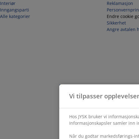
Interiør
Reklamasjon
Inngangsparti
Personvernprin
Alle kategorier
Endre cookie g
Sikkerhet
Angre avtalen 
Vi tilpasser opplevelse
Hos JYSK bruker vi informasjonska
Informasjonskapsler samler inn in
Når du godtar markedsførings-inf