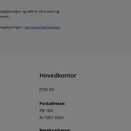
pplysninger og atferd, via e-post og
iment.
nopplysninger i
personvernprinsipper
.
Hovedkontor
JYSK AS
Postadresse:
PB 164
N-1001 Oslo
Besøksadresse: