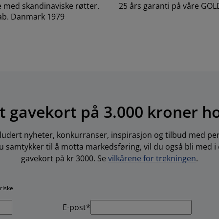
e med skandinaviske røtter.
25 års garanti på våre GO
ab. Danmark 1979
t gavekort på 3.000 kroner h
ludert nyheter, konkurranser, inspirasjon og tilbud med per
 samtykker til å motta markedsføring, vil du også bli med i
gavekort på kr 3000. Se
vilkårene for trekningen
.
oriske
E-post*