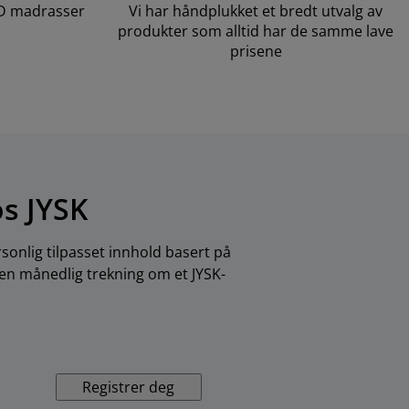
LD madrasser
Vi har håndplukket et bredt utvalg av
produkter som alltid har de samme lave
prisene
os JYSK
sonlig tilpasset innhold basert på
 en månedlig trekning om et JYSK-
Registrer deg