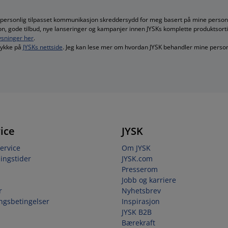
 personlig tilpasset kommunikasjon skreddersydd for meg basert på mine persono
jon, gode tilbud, nye lanseringer og kampanjer innen JYSKs komplette produktsort
sninger her
.
mtykke på
JYSKs nettside
. Jeg kan lese mer om hvordan JYSK behandler mine perso
ice
JYSK
ervice
Om JYSK
ingstider
JYSK.com
Presserom
Jobb og karriere
r
Nyhetsbrev
ingsbetingelser
Inspirasjon
JYSK B2B
Bærekraft