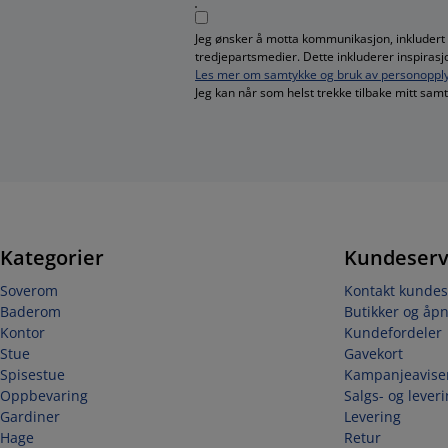
Jeg ønsker å motta kommunikasjon, inkludert
tredjepartsmedier. Dette inkluderer inspiras
Les mer om samtykke og bruk av personopply
Jeg kan når som helst trekke tilbake mitt sa
Kategorier
Kundeserv
Soverom
Kontakt kundes
Baderom
Butikker og åpn
Kontor
Kundefordeler
Stue
Gavekort
Spisestue
Kampanjeavise
Oppbevaring
Salgs- og lever
Gardiner
Levering
Hage
Retur