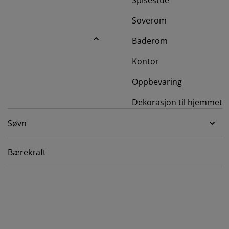
Spisestue
lbehør og pleie
elys
kener
ermadrasser
esialmål
lysning
Soverom
mping
ggnetting
rderobeskap
drassbeskyttere
sholdning
Baderom
ndusfolie
veromsmøbler
ngerammer
rnerommet
Kontor
rdinstenger og tilbehør
ngebunner med oppbevaring
sk og stryk
Oppbevaring
tilbehør og metervarer
Dekorasjon til hjemmet
ngebunner
æledyr
Søvn
rnemadrasser
rnesenger
Bærekraft