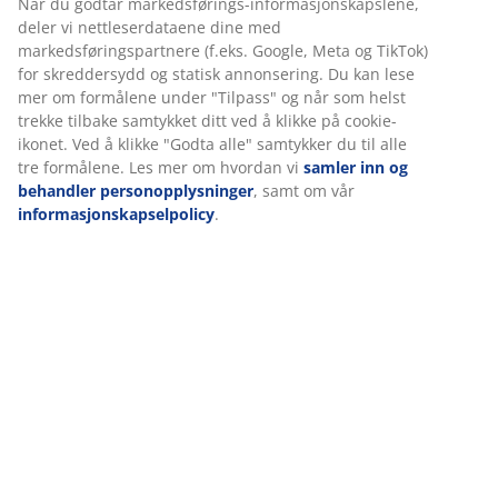
mørketiden
Når du godtar markedsførings-informasjonskapslene,
deler vi nettleserdataene dine med
markedsføringspartnere (f.eks. Google, Meta og TikTok)
Lys opp mørketiden med utebelysning. Skap stemning og gjør
uteplassen klar til jul med
utendørs julebelysning
. Utforsk
for skreddersydd og statisk annonsering. Du kan lese
vårt sortiment av funklende lyslenker, lystrær, lysnett og
mer om formålene under "Tilpass" og når som helst
andre lysdekorasjoner.
trekke tilbake samtykket ditt ved å klikke på cookie-
ikonet. Ved å klikke "Godta alle" samtykker du til alle
tre formålene. Les mer om hvordan vi
samler inn og
Lag jul i alle rom
behandler personopplysninger
, samt om vår
informasjonskapselpolicy
.
Med små og enkle grep kan du lage jul og spre den varme
julestemningen til alle rom. Det trenger ikke bety at du må
pynte med julenisser over alt. Men enkle grep som for
eksempel med
julekrus på kjøkkenet,
en rød
juleduk på spisebordet, julegardiner i stuen
, dekorative
pynteputer med julemotiv, eller et lunt og deilig pledd i
sofaen, skaper julestemning.
Guider og blogginnlegg