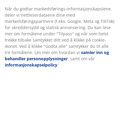
magiske atmosfæren dukker opp: Gjestene dine vil bli
Når du godtar markedsførings-informasjonskapslene,
fortryllet, omringet av flimrende lys.
deler vi nettleserdataene dine med
markedsføringspartnere (f.eks. Google, Meta og TikTok)
for skreddersydd og statisk annonsering. Du kan lese
mer om formålene under "Tilpass" og når som helst
Så lenge
trekke tilbake samtykket ditt ved å klikke på cookie-
lageret rekker
FAST LAV
ikonet. Ved å klikke "Godta alle" samtykker du til alle
FAST LAV PRIS
tre formålene. Les mer om hvordan vi
samler inn og
behandler personopplysninger
, samt om vår
-34%
informasjonskapselpolicy
.
Nå til enda
GUDMAN
HEINO
FJELD
KARLP
Et godt kjøp
FAST LAV PRIS
lavere pris
Telysestake
Lys HEINO
Lyslykt FJELD
Kronel
FAST LAV PRIS
OLAV
GUDMAN
H25cm brun
Ø15xH25cm
KARLP
Lysestake
Ø8xH7cm
4stk/pk
glass
H20cm
OLAV
grå
20stk/p
Ø9xH24cm
30,-
125,-
svart
/pakke
/stk.
18,50
85,-
(
7,50 /styk
)
Før:
189,- /stk.
/stk.
/
(
4,25 /sty
35,-
/stk.
Førpris: 65,-