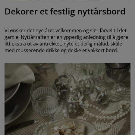
ilbehør og pleie
telys
akener
vermadrasser
pesialmål
elysning
Dekorer et festlig nyttårsbord
amping
yggnetting
arderobeskap
adrassbeskyttere
usholdning
Vi ønsker det nye året velkommen og sier farvel til det
indusfolie
overomsmøbler
engerammer
arnerommet
gamle: Nyttårsaften er en ypperlig anledning til å gjøre
litt ekstra ut av antrekket, nyte et deilig måltid, skåle
ardinstenger og tilbehør
engebunner med oppbevaring
ask og stryk
med musserende drikke og dekke et vakkert bord.
ytilbehør og metervarer
engebunner
jæledyr
arnemadrasser
arnesenger
åpen