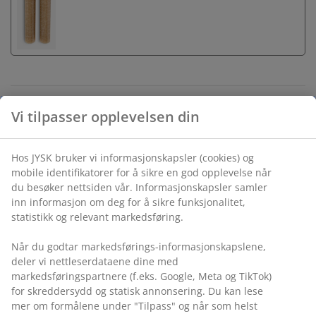
Ubegrenset returrett
Vi tilpasser opplevelsen din
Ingen tidsbegrensning - du kan returnere i hvilken som
helst JYSK butikk
Prisgaranti
Hos JYSK bruker vi informasjonskapsler (cookies) og
mobile identifikatorer for å sikre en god opplevelse når
30 dagers prisgaranti på alle varer
du besøker nettsiden vår. Informasjonskapsler samler
Fleksibel levering
inn informasjon om deg for å sikre funksjonalitet,
Rask og enkel levering som passer deg
statistikk og relevant markedsføring.
Når du godtar markedsførings-informasjonskapslene,
deler vi nettleserdataene dine med
Lysestake i dolomitt med en blank finish. Den
markedsføringspartnere (f.eks. Google, Meta og TikTok)
skulpturelle, avrundede formen gir den et moderne
for skreddersydd og statisk annonsering. Du kan lese
utseende. Lysetaken er tilgjengelig i assorterte
mer om formålene under "Tilpass" og når som helst