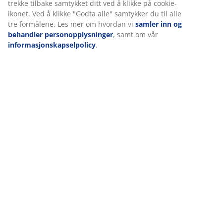
jordfarger, som brun eller sand, og selges enkeltvis. Ø7
trekke tilbake samtykket ditt ved å klikke på cookie-
x H13 cm
ikonet. Ved å klikke "Godta alle" samtykker du til alle
tre formålene. Les mer om hvordan vi
samler inn og
behandler personopplysninger
, samt om vår
Varenr.: 4912270
informasjonskapselpolicy
.
Merking
Spesifikasjoner
Omtaler
(
4
)
Levering