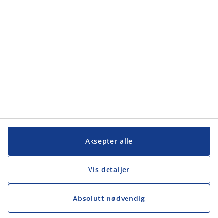
Kundeservice
Kundeservice
JYSK
JYSK
Hovedkontor
Følg JYSK
Aksepter alle
Vis detaljer
Absolutt nødvendig