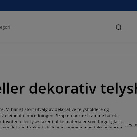
Søk
ller dekorativ tely
e. Vi har et stort utvalg av dekorative telysholdere og
ativ element i innredningen. Skap en perfekt ramme for et
pynten eller lysestaker i ulike materialer som farget glass,
Les m
som fint kan brukes i stylingen sammen med telysholderne.
 dandert lysslynge. Skal du dekke et flott festbord kan en