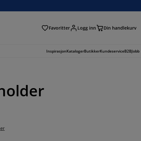
Favoritter
Logg inn
Din handlekurv
Inspirasjon
Kataloger
Butikker
Kundeservice
B2B
Jobb
sholder
er