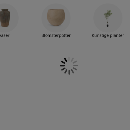
 kjøpe
telys, kubbelys og stearinlys
. Vi har også
Vaser
Blomsterpotter
Kunstige planter