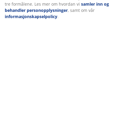
tre formålene. Les mer om hvordan vi
samler inn og
behandler personopplysninger
, samt om vår
informasjonskapselpolicy
.
Når du tilfører et snev av natur til festbordet
med fersk furu, blomster, eller kanskje en kvist
fersk rosmarin, kan både du og gjestene nyte
den subtile duften og det elegante utseendet.
Legg en liten kvist eller blomst på hver
tallerken eller bruk dem i en vase på bordet.
Det er gratis, og en enkel måte å tilføre et
sesongmessig preg til bordet ditt.
4. Skap et stemningsfullt midtpunkt