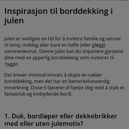
ilbehør og pleie
telys
akener
vermadrasser
pesialmål
elysning
Inspirasjon til borddekking i
amping
yggnetting
arderobeskap
adrassbeskyttere
usholdning
julen
indusfolie
overomsmøbler
engerammer
arnerommet
Julen er vanligvis en tid for å invitere familie og venner
ardinstenger og tilbehør
engebunner med oppbevaring
ask og stryk
til lunsj, middag eller bare en kaffe (eller gløgg)
sammenkomst. Denne julen kan du imponere gjestene
ytilbehør og metervarer
dine med en ypperlig borddekking som inviterer til
engebunner
jæledyr
hygge
.
arnemadrasser
Det krever minimal innsats å skape en vakker
borddekking, men det har en bemerkelsesverdig
arnesenger
innvirkning. Disse 6 tipsene vil hjelpe deg med å style et
fantastisk og innbydende bord.
1. Duk, bordløper eller dekkebrikker
med eller uten julemotiv?