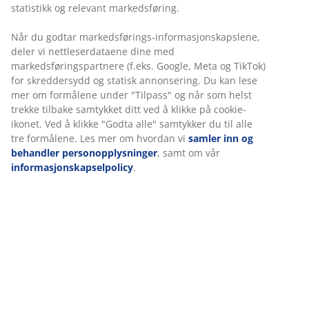
Fleksibel levering
statistikk og relevant markedsføring.
Rask og enkel levering som passer deg
Når du godtar markedsførings-informasjonskapslene,
deler vi nettleserdataene dine med
markedsføringspartnere (f.eks. Google, Meta og TikTok)
Lysestake i mørkebrunt stentøy med en unik, organisk
for skreddersydd og statisk annonsering. Du kan lese
form og en teksturert overflate. Det skulpturelle
mer om formålene under "Tilpass" og når som helst
designet gjør den til en flott pyntegjenstand, selv når
trekke tilbake samtykket ditt ved å klikke på cookie-
den ikke er i bruk. Ø10 x H9 cm
ikonet. Ved å klikke "Godta alle" samtykker du til alle
tre formålene. Les mer om hvordan vi
samler inn og
behandler personopplysninger
, samt om vår
Varenr.: 4912885
informasjonskapselpolicy
.
Merking
Spesifikasjoner
Omtaler