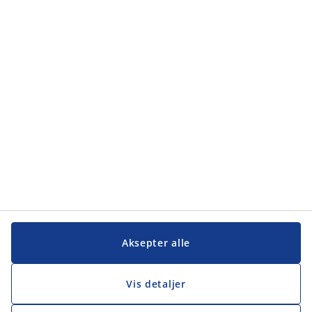
Kategorier
Kategorier
Kundeservice
Kundeservice
JYSK
JYSK
Hovedkontor
Følg JYSK
Aksepter alle
Vis detaljer