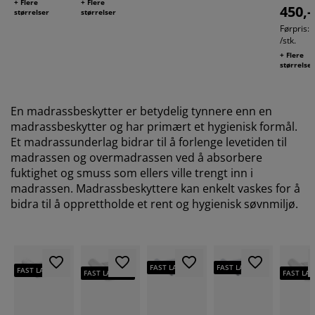
+ Flere
+ Flere
450,
størrelser
størrelser
Førpris: 
/stk.
+ Flere
størrelse
En madrassbeskytter er betydelig tynnere enn en
madrassbeskytter og har primært et hygienisk formål.
Et madrassunderlag bidrar til å forlenge levetiden til
madrassen og overmadrassen ved å absorbere
fuktighet og smuss som ellers ville trengt inn i
madrassen. Madrassbeskyttere kan enkelt vaskes for å
bidra til å opprettholde et rent og hygienisk søvnmiljø.
FAST LAV PRIS
FAST LAV PRIS
FAST LAV PRIS
FAST LAV PRIS
FAST LAV