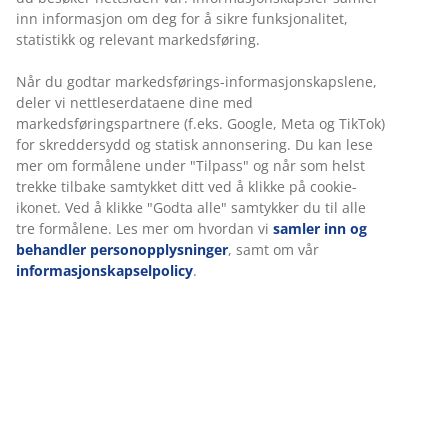
inn informasjon om deg for å sikre funksjonalitet,
kan bidra til å forlenge sengens levetid, noe som
statistikk og relevant markedsføring.
sparer deg penger på lang sikt.
En overmadrass gir et ekstra lag med komfort
Når du godtar markedsførings-informasjonskapslene,
som kan bidra til å forbedre søvnkvaliteten din.
deler vi nettleserdataene dine med
markedsføringspartnere (f.eks. Google, Meta og TikTok)
Riktig støtte fra riktig overmadrass kan hjelpe deg
for skreddersydd og statisk annonsering. Du kan lese
hvis du lider av rygg-, ledd- eller andre smerter
mer om formålene under "Tilpass" og når som helst
som plager deg om natten.
trekke tilbake samtykket ditt ved å klikke på cookie-
ikonet. Ved å klikke "Godta alle" samtykker du til alle
En overmadrass kan få sengen til å føles mykere
tre formålene. Les mer om hvordan vi
samler inn og
eller fastere, avhengig av hva du ønsker.
behandler personopplysninger
, samt om vår
Overmadrasser laget av memoryskum eller
informasjonskapselpolicy
.
polyeterskum kan gjøre madrassen under litt
fastere. Overmadrasser laget av lateks- eller
gelskum kan gjøre madrassen under litt mykere.
En overmadrass kan gi nytt liv til en gammel
seng.
Hvis du lurer på hvorfor en madrassbeskytter kan være