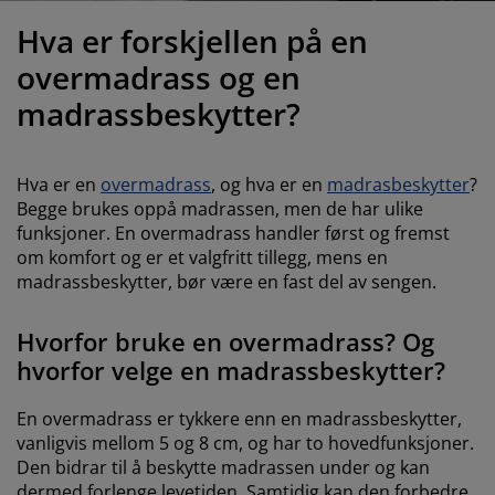
ilbehør og pleie
telys
akener
vermadrasser
pesialmål
elysning
Hva er forskjellen på en
amping
yggnetting
arderobeskap
adrassbeskyttere
usholdning
overmadrass og en
madrassbeskytter?
indusfolie
overomsmøbler
engerammer
arnerommet
ardinstenger og tilbehør
engebunner med oppbevaring
ask og stryk
Hva er en
overmadrass
, og hva er en
madrasbeskytter
?
Begge brukes oppå madrassen, men de har ulike
ytilbehør og metervarer
engebunner
jæledyr
funksjoner. En overmadrass handler først og fremst
om komfort og er et valgfritt tillegg, mens en
arnemadrasser
madrassbeskytter, bør være en fast del av sengen.
arnesenger
Hvorfor bruke en overmadrass? Og
hvorfor velge en madrassbeskytter?
En overmadrass er tykkere enn en madrassbeskytter,
vanligvis mellom 5 og 8 cm, og har to hovedfunksjoner.
Den bidrar til å beskytte madrassen under og kan
dermed forlenge levetiden. Samtidig kan den forbedre