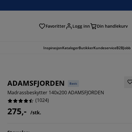
Favoritter
Logg inn
Din handlekurv
Inspirasjon
Kataloger
Butikker
Kundeservice
B2B
Jobb
ADAMSFJORDEN
Basic
Madrassbeskytter 140x200 ADAMSFJORDEN
(
1024
)
275,-
/stk.
%