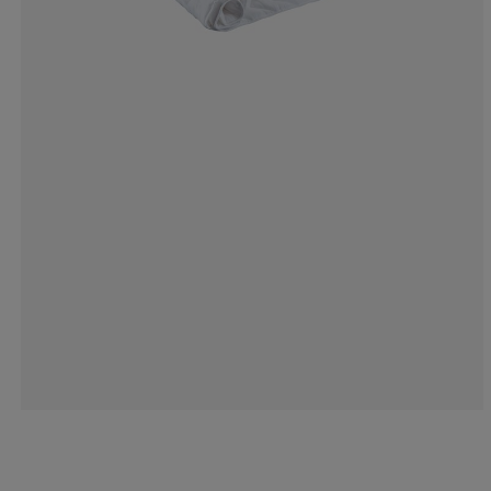
16.40625%
3.80859375
2.44140625
3.61328125