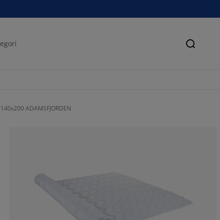
Søk
r 140x200 ADAMSFJORDEN
73.73046875