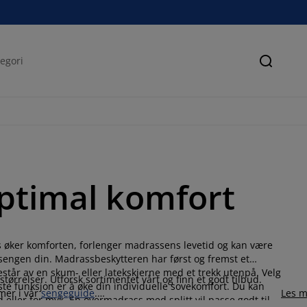
Søk
ptimal komfort
 øker komforten, forlenger madrassens levetid og kan være
 sengen din. Madrassbeskytteren har først og fremst et
tår av en skum- eller latekskjerne med et trekk utenpå. Velg
størrelser. Utforsk sortimentet vårt og finn et godt tilbud.
te funksjon er å øke din individuelle sovekomfort. Du kan
mer i vår
sengeguide
.
Les m
ler for myk. En overmadrass med splitt vil passe godt til