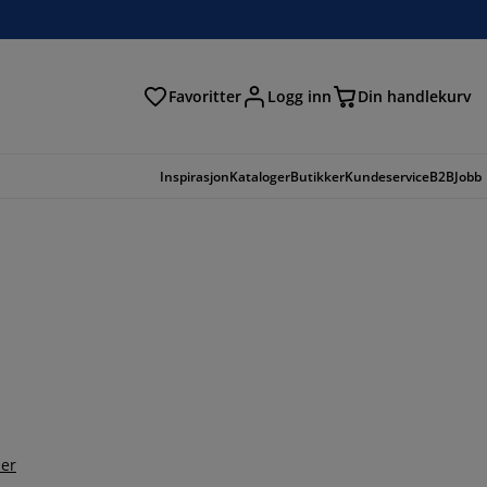
Favoritter
Logg inn
Din handlekurv
Inspirasjon
Kataloger
Butikker
Kundeservice
B2B
Jobb
er