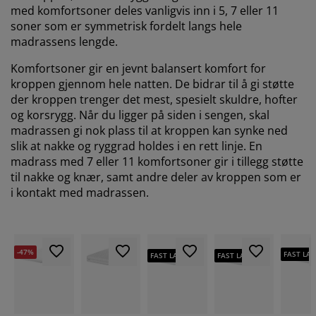
med komfortsoner deles vanligvis inn i 5, 7 eller 11
soner som er symmetrisk fordelt langs hele
madrassens lengde.
Komfortsoner gir en jevnt balansert komfort for
kroppen gjennom hele natten. De bidrar til å gi støtte
der kroppen trenger det mest, spesielt skuldre, hofter
og korsrygg. Når du ligger på siden i sengen, skal
madrassen gi nok plass til at kroppen kan synke ned
slik at nakke og ryggrad holdes i en rett linje. En
madrass med 7 eller 11 komfortsoner gir i tillegg støtte
til nakke og knær, samt andre deler av kroppen som er
i kontakt med madrassen.
-47%
FAST LAV
FAST LAV PRIS
FAST LAV PRIS