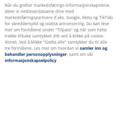
kroppen din.
Når du godtar markedsførings-informasjonskapslene,
deler vi nettleserdataene dine med
De kan bestå av ulike materialer som geleskum,
markedsføringspartnere (f.eks. Google, Meta og TikTok)
kokosfiber, AIR memoryskum eller lateks. Hvert av
for skreddersydd og statisk annonsering. Du kan lese
disse materialene har sine egne egenskaper og
mer om formålene under "Tilpass" og når som helst
fordeler. Lateks er for eksempel responsiv og gir en
trekke tilbake samtykket ditt ved å klikke på cookie-
spenstig følelse. Det tilpasser seg raskt når du beveger
ikonet. Ved å klikke "Godta alle" samtykker du til alle
deg. Memoryskum og AIR memoryskum former seg
tre formålene. Les mer om hvordan vi
samler inn og
etter kroppen din, slik at du synker behagelig ned i
behandler personopplysninger
, samt om vår
madrassen. Andre materialer er utviklet for å fremme
informasjonskapselpolicy
.
luftsirkulasjon og gi en kjølende effekt.
Komfortlagene kan også bestå av ulike typer
profilering. Madrasskummet kan skjæres i forskjellige
former eller mønstre, for eksempel bølger eller bikube
mønster. Hver av disse gir en ulik følelse av dybde når
du ligger på madrassen.
FAST LAV
FAST LAV PRIS
FAST LAV PRIS
FAST LAV PRIS