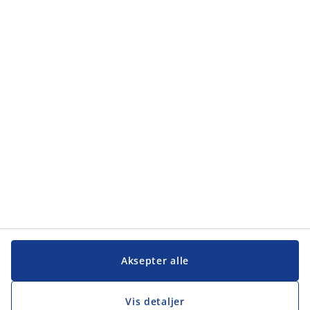
Kategorier
Kategorier
Kundeservice
Kundeservice
JYSK
JYSK
Hovedkontor
Følg JYSK
Aksepter alle
Vis detaljer