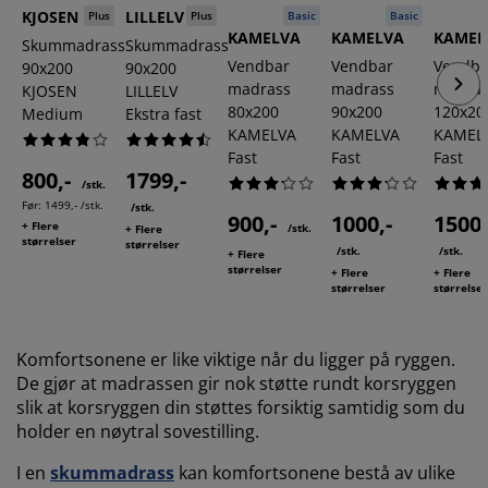
KJOSEN
LILLELV
Plus
Plus
Basic
Basic
KAMELVA
KAMELVA
KAMEL
Skummadrass
Skummadrass
Vendbar
Vendbar
Vendba
90x200
90x200
madrass
madrass
madras
KJOSEN
LILLELV
80x200
90x200
120x20
Medium
Ekstra fast
KAMELVA
KAMELVA
KAMEL
Fast
Fast
Fast
800,-
1799,-
/stk.
Før:
1499,- /stk.
/stk.
900,-
1000,-
1500,
+ Flere
/stk.
+ Flere
størrelser
størrelser
/stk.
/stk.
+ Flere
størrelser
+ Flere
+ Flere
størrelser
størrelse
Komfortsonene er like viktige når du ligger på ryggen.
De gjør at madrassen gir nok støtte rundt korsryggen
slik at korsryggen din støttes forsiktig samtidig som du
holder en nøytral sovestilling.
I en
skummadrass
kan komfortsonene bestå av ulike