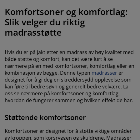
ilbehør og pleie
telys
akener
vermadrasser
pesialmål
elysning
Komfortsoner og komfortlag:
amping
yggnetting
arderobeskap
adrassbeskyttere
usholdning
Slik velger du riktig
madrasstøtte
indusfolie
overomsmøbler
engerammer
arnerommet
ardinstenger og tilbehør
engebunner med oppbevaring
ask og stryk
Hvis du er på jakt etter en madrass av høy kvalitet med
både støtte og komfort, kan det være lurt å se
ytilbehør og metervarer
engebunner
jæledyr
nærmere på en med komfortsoner, komfortlag eller en
kombinasjon av begge. Denne typen
madrasser
er
arnemadrasser
designet for å gi deg en skreddersydd opplevelse som
kan føre til bedre søvn og generelt bedre velvære. La
arnesenger
oss se nærmere på komfortsoner og komfortlag,
hvordan de fungerer sammen og hvilken effekt de har.
Støttende komfortsoner
Komfortsoner er designet for å støtte viktige områder
av kroppen, som korsryggen og skuldrene. Madrasser