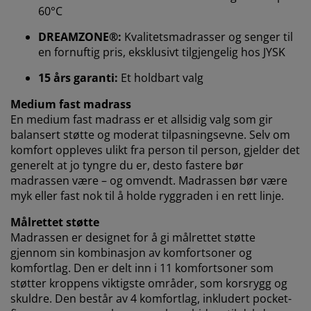
60°C
DREAMZONE®:
Kvalitetsmadrasser og senger til
en fornuftig pris, eksklusivt tilgjengelig hos JYSK
Vi tilpasser opplevelsen din
15 års garanti:
Et holdbart valg
Medium fast madrass
Hos JYSK bruker vi informasjonskapsler (cookies) og
En medium fast madrass er et allsidig valg som gir
mobile identifikatorer for å sikre en god opplevelse når
balansert støtte og moderat tilpasningsevne. Selv om
du besøker nettsiden vår. Informasjonskapsler samler
komfort oppleves ulikt fra person til person, gjelder det
inn informasjon om deg for å sikre funksjonalitet,
generelt at jo tyngre du er, desto fastere bør
statistikk og relevant markedsføring.
madrassen være – og omvendt. Madrassen bør være
myk eller fast nok til å holde ryggraden i en rett linje.
Når du godtar markedsførings-informasjonskapslene,
deler vi nettleserdataene dine med
Målrettet støtte
markedsføringspartnere (f.eks. Google, Meta og TikTok)
Madrassen er designet for å gi målrettet støtte
for skreddersydd og statisk annonsering. Du kan lese
gjennom sin kombinasjon av komfortsoner og
mer om formålene under "Tilpass" og når som helst
komfortlag. Den er delt inn i 11 komfortsoner som
trekke tilbake samtykket ditt ved å klikke på cookie-
støtter kroppens viktigste områder, som korsrygg og
ikonet. Ved å klikke "Godta alle" samtykker du til alle
skuldre. Den består av 4 komfortlag, inkludert pocket-
tre formålene. Les mer om hvordan vi
samler inn og