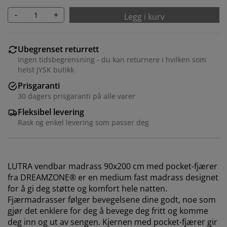
-
+
Legg i kurv
Ubegrenset returrett
Ingen tidsbegrensning - du kan returnere i hvilken som
helst JYSK butikk
Prisgaranti
30 dagers prisgaranti på alle varer
Fleksibel levering
Rask og enkel levering som passer deg
LUTRA vendbar madrass 90x200 cm med pocket-fjærer
fra DREAMZONE® er en medium fast madrass designet
for å gi deg støtte og komfort hele natten.
Fjærmadrasser følger bevegelsene dine godt, noe som
gjør det enklere for deg å bevege deg fritt og komme
deg inn og ut av sengen. Kjernen med pocket-fjærer gir