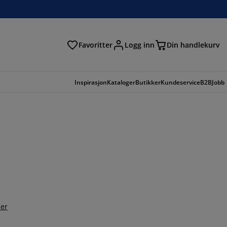
Favoritter
Logg inn
Din handlekurv
Inspirasjon
Kataloger
Butikker
Kundeservice
B2B
Jobb
er