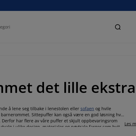
Søk
mmet det lille ekstra
de å lene seg tilbake i lenestolen eller
sofaen
og hvile
 barnerommet. Sittepuffer kan også være en god løsning hvis
. Derfor har flere av våre puffer et skjult oppbevaringsrom
Les m
valg i ulike design, materialer og nøytrale farger som hvit,
l
for optimal komfort.