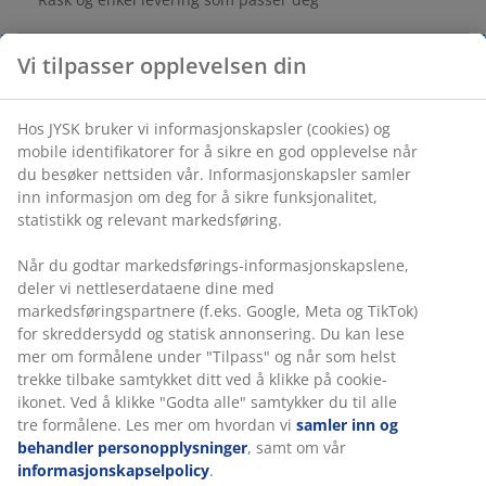
Vi tilpasser opplevelsen din
Teddystoff. B84 x H40 x D45 cm
Hos JYSK bruker vi informasjonskapsler (cookies) og
Varenr.: 3690538
mobile identifikatorer for å sikre en god opplevelse når
Monteringsanvisning
du besøker nettsiden vår. Informasjonskapsler samler
inn informasjon om deg for å sikre funksjonalitet,
statistikk og relevant markedsføring.
Spesifikasjoner
Når du godtar markedsførings-informasjonskapslene,
deler vi nettleserdataene dine med
markedsføringspartnere (f.eks. Google, Meta og TikTok)
for skreddersydd og statisk annonsering. Du kan lese
Omtaler
mer om formålene under "Tilpass" og når som helst
trekke tilbake samtykket ditt ved å klikke på cookie-
(
71
)
ikonet. Ved å klikke "Godta alle" samtykker du til alle tre
formålene. Les mer om hvordan vi
samler inn og
behandler personopplysninger
, samt om vår