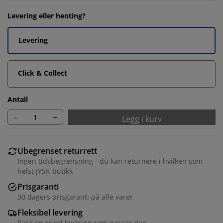
Levering eller henting?
Levering
Click & Collect
Antall
-
+
Legg i kurv
Ubegrenset returrett
Ingen tidsbegrensning - du kan returnere i hvilken som
helst JYSK butikk
Prisgaranti
30 dagers prisgaranti på alle varer
Fleksibel levering
Rask og enkel levering som passer deg