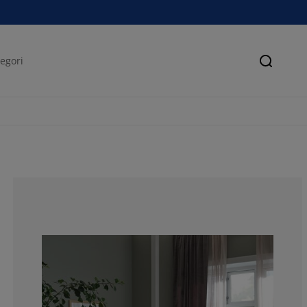
Søk
50%