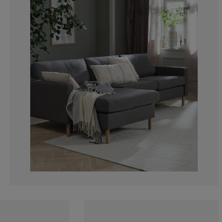
0%
0%
0%
50%