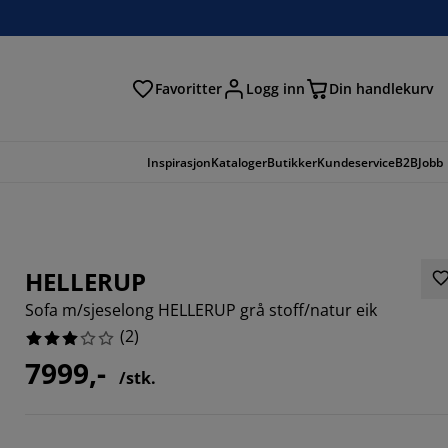
Favoritter
Logg inn
Din handlekurv
Inspirasjon
Kataloger
Butikker
Kundeservice
B2B
Jobb
HELLERUP
Sofa m/sjeselong HELLERUP grå stoff/natur eik
(
2
)
7999,-
/stk.