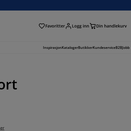
Favoritter
Logg inn
Din handlekurv
Inspirasjon
Kataloger
Butikker
Kundeservice
B2B
Jobb
ort
er