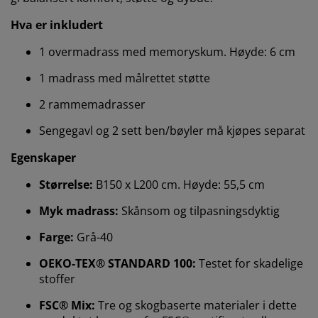
Hva er inkludert
1 overmadrass med memoryskum. Høyde: 6 cm
1 madrass med målrettet støtte
2 rammemadrasser
Sengegavl og 2 sett ben/bøyler må kjøpes separat
Egenskaper
Størrelse:
B150 x L200 cm. Høyde: 55,5 cm
Vi tilpasser opplevelsen din
Myk madrass:
Skånsom og tilpasningsdyktig
Farge:
Grå-40
Hos JYSK bruker vi informasjonskapsler (cookies) og
OEKO-TEX® STANDARD 100:
Testet for skadelige
mobile identifikatorer for å sikre en god opplevelse når
stoffer
du besøker nettsiden vår. Informasjonskapsler samler
inn informasjon om deg for å sikre funksjonalitet,
FSC® Mix:
Tre og skogbaserte materialer i dette
statistikk og relevant markedsføring.