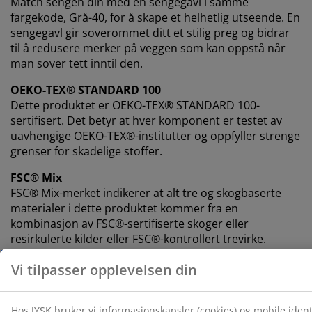
Match sengen din med en sengegavl i samme
fargekode, Grå-40, for å skape et helhetlig utseende. En
sengegavl gir soverommet ditt et stilig preg og bidrar
til å redusere merker på veggen som kan oppstå når
man sover tett inntil den.
OEKO-TEX® STANDARD 100
Dette produktet er OEKO-TEX® STANDARD 100-
sertifisert. Det betyr at hver komponent er testet av
uavhengige OEKO-TEX®-institutter og oppfyller strenge
grenser for skadelige stoffer.
FSC® Mix
FSC® Mix-merket indikerer at alt tre og skogbaserte
materialer i dette produktet kommer fra en
kombinasjon av FSC®-sertifiserte skoger eller
resirkulerte kilder eller FSC®-kontrollert trevirke.
GREENFIRST®-trekk
Overmadrassens trekk er behandlet med biocidet
GREENFIRST®, som inneholder det aktive stoffet
geraniol. Behandlingen med geraniol har egenskaper