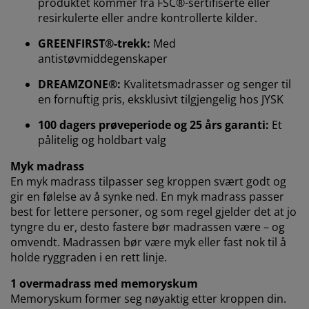
produktet kommer fra FSC®-sertifiserte eller
resirkulerte eller andre kontrollerte kilder.
Når du godtar markedsførings-informasjonskapslene,
deler vi nettleserdataene dine med
GREENFIRST®-trekk:
Med
markedsføringspartnere (f.eks. Google, Meta og TikTok)
antistøvmiddegenskaper
for skreddersydd og statisk annonsering. Du kan lese
mer om formålene under "Tilpass" og når som helst
DREAMZONE®:
Kvalitetsmadrasser og senger til
trekke tilbake samtykket ditt ved å klikke på cookie-
en fornuftig pris, eksklusivt tilgjengelig hos JYSK
ikonet. Ved å klikke "Godta alle" samtykker du til alle
tre formålene. Les mer om hvordan vi
samler inn og
100 dagers prøveperiode og 25 års garanti:
Et
behandler personopplysninger
, samt om vår
pålitelig og holdbart valg
informasjonskapselpolicy
.
Myk madrass
En myk madrass tilpasser seg kroppen svært godt og
gir en følelse av å synke ned. En myk madrass passer
best for lettere personer, og som regel gjelder det at jo
tyngre du er, desto fastere bør madrassen være – og
omvendt. Madrassen bør være myk eller fast nok til å
holde ryggraden i en rett linje.
1 overmadrass med memoryskum
Memoryskum former seg nøyaktig etter kroppen din.