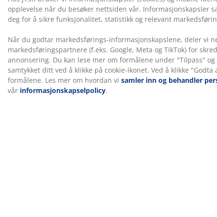
som motvirker midd. Geraniol klassifiseres som
hudirriterende, og direkte hudkontakt bør unngås.
Bruk alltid laken over madrassen.
DREAMZONE®
DREAMZONE® er dedikert til å forbedre søvnen din
med individuelle løsninger innen madrasser og senger.
Kvalitet og funksjonalitet har vært essensielt siden
etableringen i Danmark i 2003. DREAMZONE® er
eksklusivt tilgjengelig hos JYSK.
100 dagers prøveperiode og 25 års utvidet garanti
Du får 100 dager til å prøve din nye JYSK GOLD
kontinentalseng hjemme. Hvis du ikke er helt fornøyd,
kan du bytte den til en annen modell. Alle GOLD
kontinentalsenger leveres også med en utvidet 25 års
garanti.
Produksjonslukt forsvinner over tid
Når du først får en ny madrass, kan du merke en svak
lukt fra produksjonen. Dette er helt ufarlig og vil