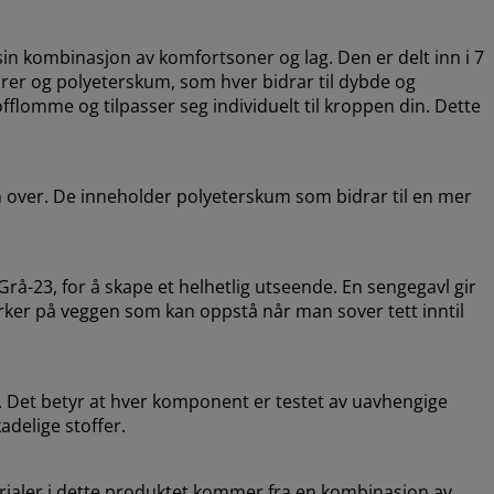
in kombinasjon av komfortsoner og lag. Den er delt inn i 7
rer og polyeterskum, som hver bidrar til dybde og
offlomme og tilpasser seg individuelt til kroppen din. Dette
n over. De inneholder polyeterskum som bidrar til en mer
-23, for å skape et helhetlig utseende. En sengegavl gir
erker på veggen som kan oppstå når man sover tett inntil
 Det betyr at hver komponent er testet av uavhengige
adelige stoffer.
erialer i dette produktet kommer fra en kombinasjon av