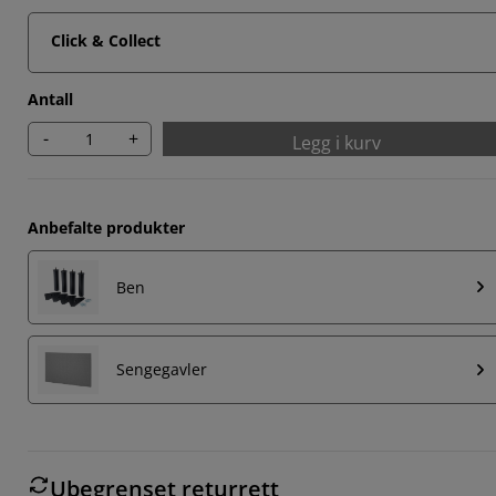
Click & Collect
Antall
-
+
Legg i kurv
Anbefalte produkter
Ben
Sengegavler
Ubegrenset returrett