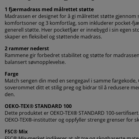
1 fjærmadrass med målrettet støtte
Madrassen er designet for å gi målrettet støtte gjennom s
komfortsoner og 3 komfortlag, som inkluderer pocket-fjæ
generell støtte. Hver pocketfjær er innebygd i sin egen st
skaper en fleksibel og støttende madrass.
2 rammer nederst
Rammene gir forbedret stabilitet og støtte for madrasse
balansert søvnopplevelse.
Farge
Match sengen din med en sengegavl i samme fargekode, Grå
soverommet ditt et stilig preg og bidrar til å redusere m
den.
OEKO-TEX® STANDARD 100
Dette produktet er OEKO-TEX® STANDARD 100-sertifisert.
OEKO-TEX®-institutter og oppfyller strenge grenser for sk
FSC® Mix
FSC® Mix-merket indikerer at alt tre og skogbaserte mat