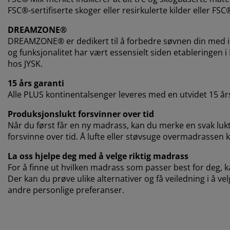
FSC®-sertifiserte skoger eller resirkulerte kilder eller FSC
DREAMZONE®
DREAMZONE® er dedikert til å forbedre søvnen din med in
og funksjonalitet har vært essensielt siden etableringen 
hos JYSK.
15 års garanti
Alle PLUS kontinentalsenger leveres med en utvidet 15 års
Produksjonslukt forsvinner over tid
Når du først får en ny madrass, kan du merke en svak lukt 
forsvinne over tid. Å lufte eller støvsuge overmadrassen kan
La oss hjelpe deg med å velge riktig madrass
For å finne ut hvilken madrass som passer best for deg, ka
Der kan du prøve ulike alternativer og få veiledning i å ve
andre personlige preferanser.