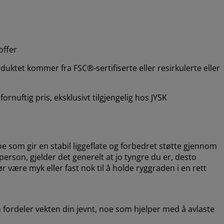
offer
uktet kommer fra FSC®-sertifiserte eller resirkulerte eller
ornuftig pris, eksklusivt tilgjengelig hos JYSK
oe som gir en stabil liggeflate og forbedret støtte gjennom
person, gjelder det generelt at jo tyngre du er, desto
ære myk eller fast nok til å holde ryggraden i en rett
ordeler vekten din jevnt, noe som hjelper med å avlaste