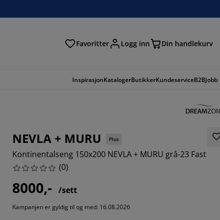
Favoritter
Logg inn
Din handlekurv
Inspirasjon
Kataloger
Butikker
Kundeservice
B2B
Jobb
NEVLA + MURU
Plus
Kontinentalseng 150x200 NEVLA + MURU grå-23 Fast
(
0
)
8000,-
/sett
Kampanjen er gyldig til og med: 16.08.2026