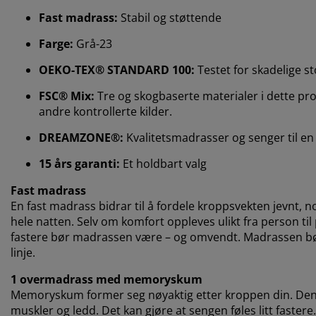
Fast madrass:
Stabil og støttende
Farge:
Grå-23
OEKO-TEX® STANDARD 100:
Testet for skadelige st
FSC® Mix:
Tre og skogbaserte materialer i dette prod
andre kontrollerte kilder.
DREAMZONE®:
Kvalitetsmadrasser og senger til en f
15 års garanti:
Et holdbart valg
Fast madrass
En fast madrass bidrar til å fordele kroppsvekten jevnt, n
hele natten. Selv om komfort oppleves ulikt fra person til 
fastere bør madrassen være – og omvendt. Madrassen bør v
linje.
1 overmadrass med memoryskum
Memoryskum former seg nøyaktig etter kroppen din. Den f
muskler og ledd. Det kan gjøre at sengen føles litt fastere.