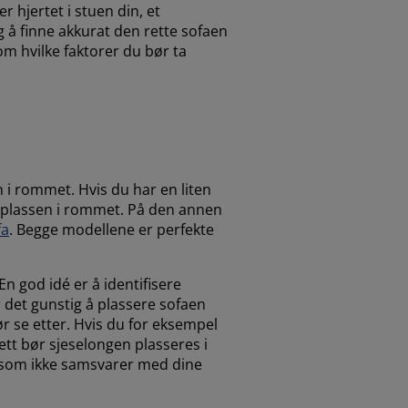
 hjertet i stuen din, et
g å finne akkurat den rette sofaen
om hvilke faktorer du bør ta
 i rommet. Hvis du har en liten
 plassen i rommet. På den annen
fa
. Begge modellene er perfekte
n god idé er å identifisere
det gunstig å plassere sofaen
ør se etter. Hvis du for eksempel
ett bør sjeselongen plasseres i
ne som ikke samsvarer med dine