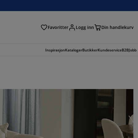
Favoritter
Logg inn
Din handlekurv
Inspirasjon
Kataloger
Butikker
Kundeservice
B2B
Jobb