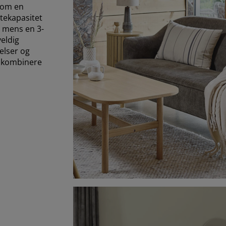
llom en
tekapasitet
, mens en 3-
veldig
elser og
å kombinere