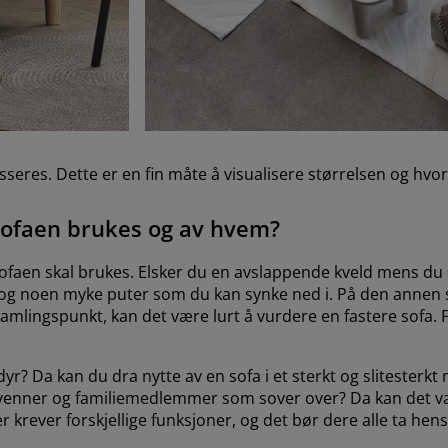
asseres. Dette er en fin måte å visualisere størrelsen og hv
 sofaen brukes og av hvem?
faen skal brukes. Elsker du en avslappende kveld mens du se
 og noen myke puter som du kan synke ned i. På den annen si
samlingspunkt, kan det være lurt å vurdere en fastere sofa. F
r? Da kan du dra nytte av en sofa i et sterkt og slitesterkt 
r venner og familiemedlemmer som sover over? Da kan det vær
 krever forskjellige funksjoner, og det bør dere alle ta hensy