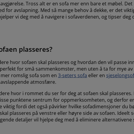
gjørelse. Tross alt er en sofa mer enn bare et møbel. Det er
ted for avslapning. Med så mange behov å dekke, er det vikti
hjelper vi deg med å navigere i sofaverdenen, og tipser deg 
sofaen plasseres?
dere hvor sofaen skal plasseres og hvordan den vil passe inn
perfekt for små sammenkomster, men uten å ta for mye av
en mer romslig sofa som en
3-seters sofa
eller en
sjeselongso
og avslappende atmosfære.
re hvor i rommet du ser for deg at sofaen skal plasseres. E
 disse punktene sentrum for oppmerksomheten, og derfor er 
e viktig fordi det også påvirker hvilke sofadimensjoner du b
al plasseres på venstre eller høyre side av sofaen. Ideelt s
leggende detaljer vil hjelpe deg med å eliminere alternative