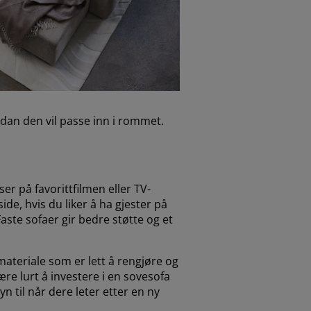
ordan den vil passe inn i rommet.
r på favorittfilmen eller TV-
de, hvis du liker å ha gjester på
aste sofaer gir bedre støtte og et
materiale som er lett å rengjøre og
e lurt å investere i en sovesofa
n til når dere leter etter en ny