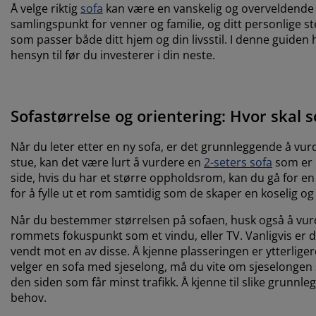
Å velge riktig
sofa
kan være en vanskelig og overveldende av
samlingspunkt for venner og familie, og ditt personlige s
som passer både ditt hjem og din livsstil. I denne guiden 
hensyn til før du investerer i din neste.
Sofastørrelse og orientering: Hvor skal 
Når du leter etter en ny sofa, er det grunnleggende å vur
stue, kan det være lurt å vurdere en
2-seters sofa
som er 
side, hvis du har et større oppholdsrom, kan du gå for 
for å fylle ut et rom samtidig som de skaper en koselig 
Når du bestemmer størrelsen på sofaen, husk også å vurde
rommets fokuspunkt som et vindu, eller TV. Vanligvis er
vendt mot en av disse. Å kjenne plasseringen er ytterliger
velger en sofa med sjeselong, må du vite om sjeselongen sk
den siden som får minst trafikk. Å kjenne til slike grunn
behov.