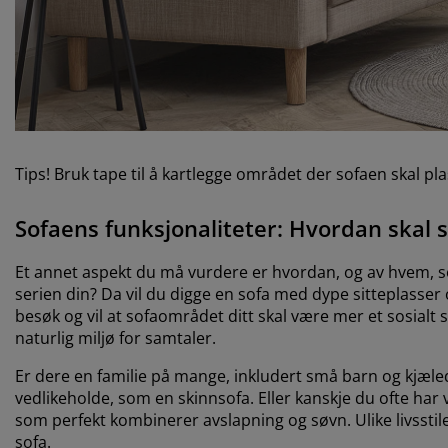
Tips! Bruk tape til å kartlegge området der sofaen skal pl
Sofaens funksjonaliteter: Hvordan skal
Et annet aspekt du må vurdere er hvordan, og av hvem, so
serien din? Da vil du digge en sofa med dype sitteplasser
besøk og vil at sofaområdet ditt skal være mer et sosialt 
naturlig miljø for samtaler.
Er dere en familie på mange, inkludert små barn og kjæledy
vedlikeholde, som en skinnsofa. Eller kanskje du ofte ha
som perfekt kombinerer avslapning og søvn. Ulike livsstiler
sofa.