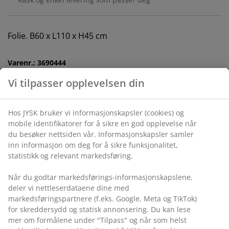
Folie. B60 x L110 x H45 cm
Varenr.: 3690444
Monteringsanvisning
Vi tilpasser opplevelsen din
Hos JYSK bruker vi informasjonskapsler (cookies) og
mobile identifikatorer for å sikre en god opplevelse når
Spesifikasjoner
du besøker nettsiden vår. Informasjonskapsler samler
inn informasjon om deg for å sikre funksjonalitet,
statistikk og relevant markedsføring.
Omtaler
Når du godtar markedsførings-informasjonskapslene,
(
454
)
deler vi nettleserdataene dine med
markedsføringspartnere (f.eks. Google, Meta og TikTok)
for skreddersydd og statisk annonsering. Du kan lese
mer om formålene under "Tilpass" og når som helst
Levering