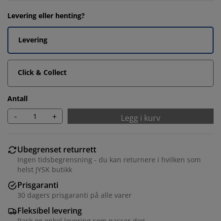
Levering eller henting?
Levering
Click & Collect
Antall
-
+
Legg i kurv
Ubegrenset returrett
Ingen tidsbegrensning - du kan returnere i hvilken som
helst JYSK butikk
Prisgaranti
30 dagers prisgaranti på alle varer
Fleksibel levering
Rask og enkel levering som passer deg