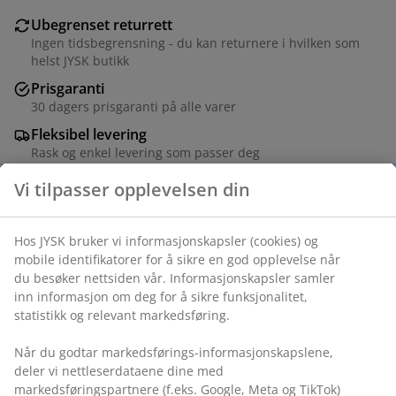
Ubegrenset returrett
Ingen tidsbegrensning - du kan returnere i hvilken som
helst JYSK butikk
Prisgaranti
30 dagers prisgaranti på alle varer
Fleksibel levering
Rask og enkel levering som passer deg
Stål. Føres i flere farger. Ø47 x H51 cm
Varenr.: 3600628
Monteringsanvisning
Spesifikasjoner