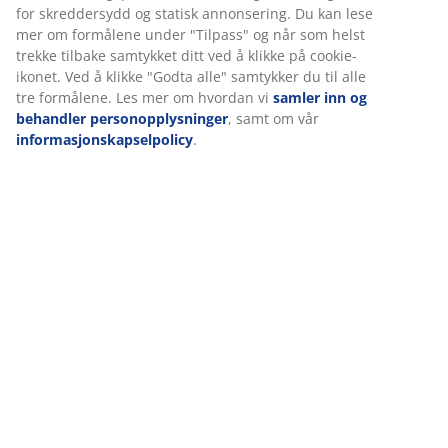
Omtaler
(
158
)
Levering
Vi tilpasser opplevelsen din
Hos JYSK bruker vi informasjonskapsler (cookies) og mobile identi
sikre en god opplevelse når du besøker nettsiden vår. Informas
samler inn informasjon om deg for å sikre funksjonalitet, statist
markedsføring.