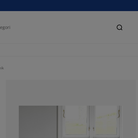
Søk
eik
67.38461538461