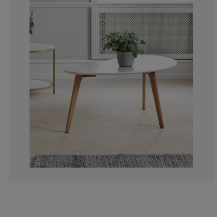
8.615384615384
2.769230769230
5.230769230769
16%