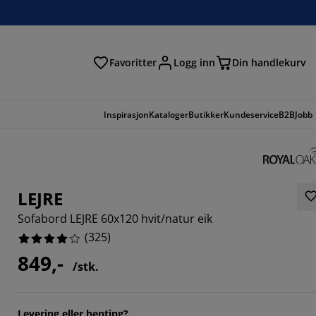
Favoritter
Logg inn
Din handlekurv
Inspirasjon
Kataloger
Butikker
Kundeservice
B2B
Jobb
LEJRE
Sofabord LEJRE 60x120 hvit/natur eik
(
325
)
849,-
/stk.
539%
Levering eller henting?