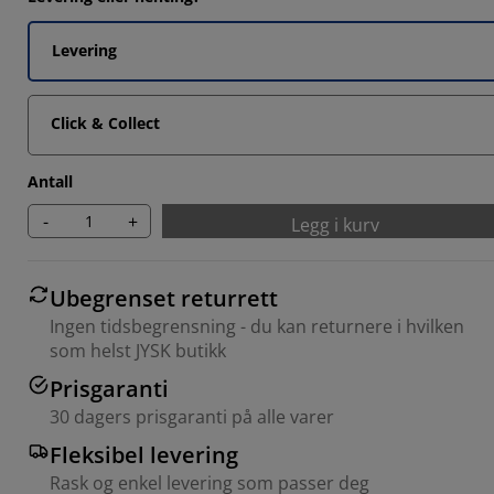
615%
769%
Levering
231%
Click & Collect
Antall
-
+
Legg i kurv
Ubegrenset returrett
Ingen tidsbegrensning - du kan returnere i hvilken
som helst JYSK butikk
Prisgaranti
30 dagers prisgaranti på alle varer
Fleksibel levering
Rask og enkel levering som passer deg