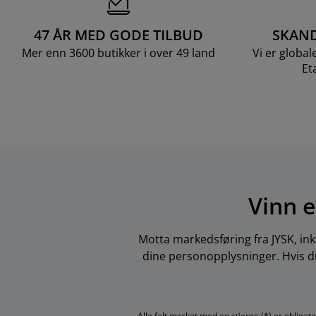
47 ÅR MED GODE TILBUD
SKAND
Mer enn 3600 butikker i over 49 land
Vi er global
Et
Vinn e
Motta markedsføring fra JYSK, ink
dine personopplysninger. Hvis du
Alle felt merket med en stjerne (*) er obligat