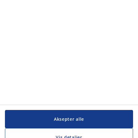
Kategorier
Kategorier
Kundeservice
Kundeservice
JYSK
JYSK
Hovedkontor
Følg JYSK
Aksepter alle
Vis detaljer