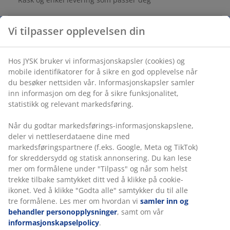
Vi tilpasser opplevelsen din
Folie og stål. B70 x L120 x H45 cm
Hos JYSK bruker vi informasjonskapsler (cookies) og
Varenr.: 3650103
mobile identifikatorer for å sikre en god opplevelse når
du besøker nettsiden vår. Informasjonskapsler samler
Monteringsanvisning
inn informasjon om deg for å sikre funksjonalitet,
statistikk og relevant markedsføring.
Når du godtar markedsførings-informasjonskapslene,
Spesifikasjoner
deler vi nettleserdataene dine med
markedsføringspartnere (f.eks. Google, Meta og TikTok)
for skreddersydd og statisk annonsering. Du kan lese
mer om formålene under "Tilpass" og når som helst
Omtaler
trekke tilbake samtykket ditt ved å klikke på cookie-
ikonet. Ved å klikke "Godta alle" samtykker du til alle
(
14
)
tre formålene. Les mer om hvordan vi
samler inn og
behandler personopplysninger
, samt om vår
informasjonskapselpolicy
.