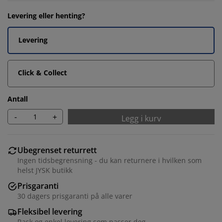
Levering eller henting?
Levering
Click & Collect
Antall
-
+
Legg i kurv
Ubegrenset returrett
Ingen tidsbegrensning - du kan returnere i hvilken som
helst JYSK butikk
Prisgaranti
30 dagers prisgaranti på alle varer
Fleksibel levering
Rask og enkel levering som passer deg