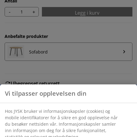
Antall
-
+
Legg i kurv
Anbefalte produkter
Sofabord
Ubegrenset returrett
Ingen tidsbegrensning - du kan returnere i hvilken som
helst JYSK butikk
Prisgaranti
30 dagers prisgaranti på alle varer
Fleksibel levering
Rask og enkel levering som passer deg