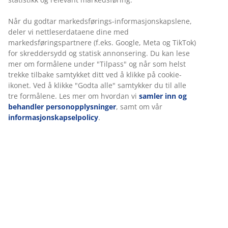
4-seters sofa med stofftrekk. Sete- og ryggputer i skum.
Ben i massiv eik. Kan ikke speilvendes. B271 x H83 x
D90/206 cm
Varenr.: 3690484
Monteringsanvisning
Spesifikasjoner
Vi tilpasser opplevelsen din
Omtaler
Hos JYSK bruker vi informasjonskapsler (cookies) og mobile ident
(
2
)
for å sikre en god opplevelse når du besøker nettsiden vår.
Informasjonskapsler samler inn informasjon om deg for å sikre
funksjonalitet, statistikk og relevant markedsføring.