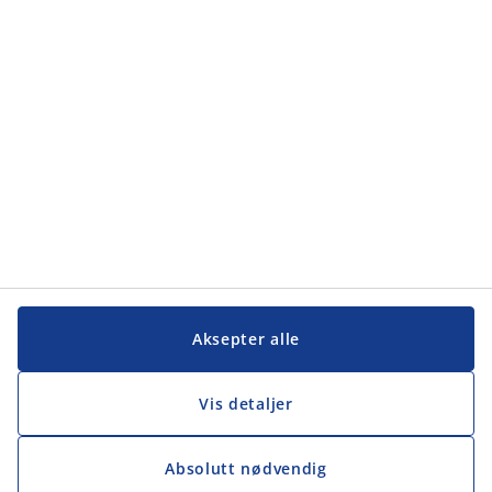
Kundeservice
Kundeservice
JYSK
JYSK
Hovedkontor
Følg JYSK