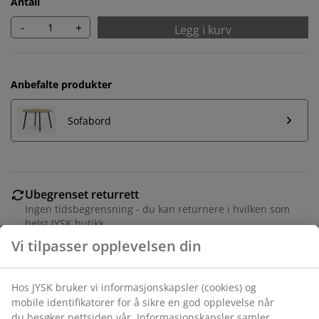
Antall
-
+
Legg i kurv
Anbefalte produkter
Sofabord
Ubegrenset returrett
Ingen tidsbegrensning - du kan returnere i hvilken som
helst JYSK butikk
Prisgaranti
30 dagers prisgaranti på alle varer
Fleksibel levering
Rask og enkel levering som passer deg