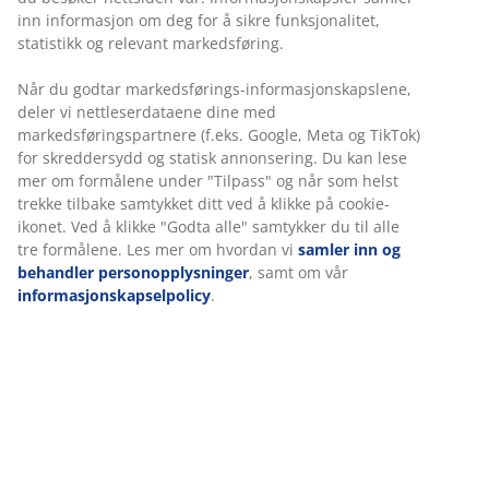
Modulsofa inkl. 5 moduler som kan settes sammen så
det passer dine behov. 2 midtmoduler, 1
sjeselongmodul, 1 hjørne-/endemodul og 1 åpen ende-
modul: Stofftrekk. Setepute med pocket-fjærer og
skumpolstring. Ryggpute i skum. B324 x H64 x D92/215
cm
Varenr.: S363114
Dette settet består av følgende varer:
Spesifikasjoner