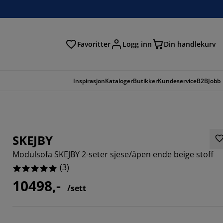
Favoritter
Logg inn
Din handlekurv
Inspirasjon
Kataloger
Butikker
Kundeservice
B2B
Jobb
SKEJBY
Modulsofa SKEJBY 2-seter sjese/åpen ende beige stoff
(
3
)
10498,-
/sett