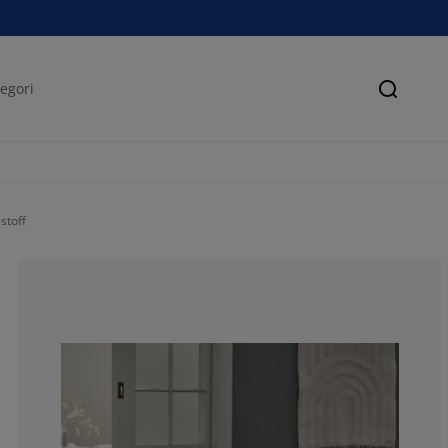
Søk
stoff
100%