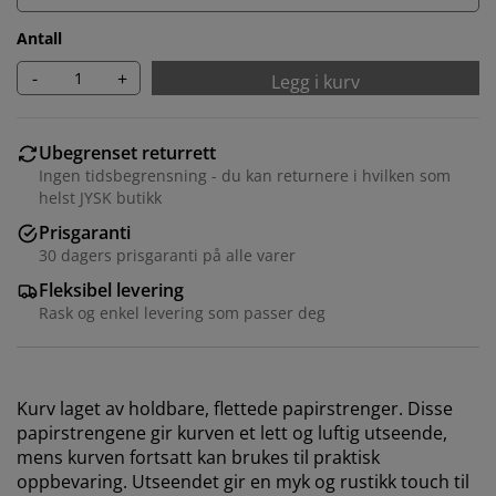
Antall
-
+
Legg i kurv
Ubegrenset returrett
Ingen tidsbegrensning - du kan returnere i hvilken som
helst JYSK butikk
Prisgaranti
30 dagers prisgaranti på alle varer
Fleksibel levering
Vi tilpasser opplevelsen din
Rask og enkel levering som passer deg
Hos JYSK bruker vi informasjonskapsler (cookies) og
mobile identifikatorer for å sikre en god opplevelse når
Kurv laget av holdbare, flettede papirstrenger. Disse
du besøker nettsiden vår. Informasjonskapsler samler
papirstrengene gir kurven et lett og luftig utseende,
inn informasjon om deg for å sikre funksjonalitet,
mens kurven fortsatt kan brukes til praktisk
statistikk og relevant markedsføring.
oppbevaring. Utseendet gir en myk og rustikk touch til