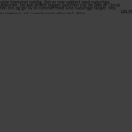
olde hjemmet ryddig. Det er noe vakkert med naturlige,
tøykurver. De kan enkelt legges sammen når de ikke er i bruk
en inn og gir liv til rommet med sine naturlige farger. Hos
Les m
 sjøgress, pil, vannhyasint eller strå. Eller
g mellom farger som hvit, grå og sort. Finn for eksempel en
ler i
kommoden
til småting du ønsker å oppbevare samlet.