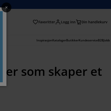
Favoritter
Logg inn
Din handlekurv
Inspirasjon
Kataloger
Butikker
Kundeservice
B2B
Jobb
ger som skaper et