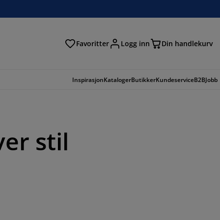
Favoritter
Logg inn
Din handlekurv
Inspirasjon
Kataloger
Butikker
Kundeservice
B2B
Jobb
r stil