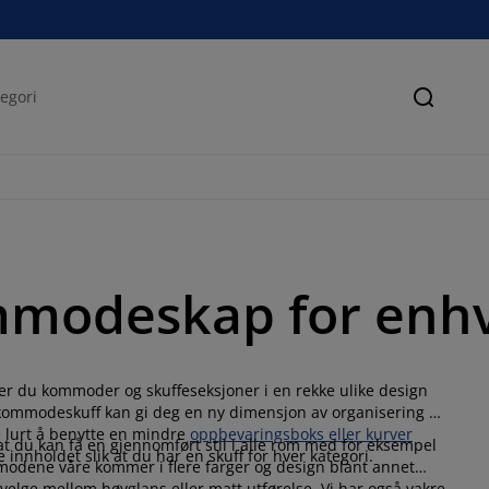
Søk
odeskap for enhve
r du kommoder og skuffeseksjoner i en rekke ulike design
n kommodeskuff kan gi deg en ny dimensjon av organisering og
e lurt å benytte en mindre
oppbevaringsboks eller kurver
at du kan få en gjennomført stil i alle rom med for eksempel
 innholdet slik at du har en skuff for hver kategori.
dene våre kommer i flere farger og design blant annet
u velge mellom høyglans eller matt utførelse. Vi har også vakre