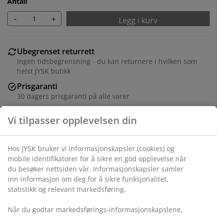
Antall
-
+
Legg i kurv
Ubegrenset returrett
Ingen tidsbegrensning - du kan returnere i hvilken som
helst JYSK butikk
Prisgaranti
30 dagers prisgaranti på alle varer
Fleksibel levering
Rask og enkel levering som passer deg
Folie. B81 x H101 x D48 cm
Varenr.: 3618930
Monteringsanvisning