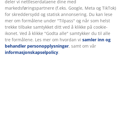
Spesifikasjoner
Omtaler
(
826
)
Levering
Vi tilpasser opplevelsen din
Hos JYSK bruker vi informasjonskapsler (cookies) og mobile ident
for å sikre en god opplevelse når du besøker nettsiden vår.
Informasjonskapsler samler inn informasjon om deg for å sikre
funksjonalitet, statistikk og relevant markedsføring.
Når du godtar markedsførings-informasjonskapslene, deler vi
nettleserdataene dine med markedsføringspartnere (f.eks. Goog