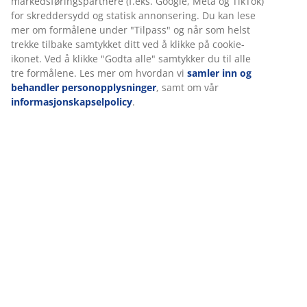
Vi tilpasser opplevelsen din
Omtaler
(
1
)
Hos JYSK bruker vi informasjonskapsler (cookies) og mobile
identifikatorer for å sikre en god opplevelse når du besøker
nettsiden vår. Informasjonskapsler samler inn informasjon om 
for å sikre funksjonalitet, statistikk og relevant markedsføring.
Levering
Når du godtar markedsførings-informasjonskapslene, deler vi
nettleserdataene dine med markedsføringspartnere (f.eks. Goog
Meta og TikTok) for skreddersydd og statisk annonsering. Du ka
lese mer om formålene under "Tilpass" og når som helst trekke
tilbake samtykket ditt ved å klikke på cookie-ikonet. Ved å klikke
"Godta alle" samtykker du til alle tre formålene. Les mer om
hvordan vi
samler inn og behandler personopplysninger
, samt
vår
informasjonskapselpolicy
.