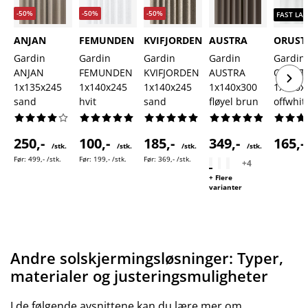
-50%
-50%
-50%
FAST LAV
ANJAN
FEMUNDEN
KVIFJORDEN
AUSTRA
ORUST
Gardin
Gardin
Gardin
Gardin
Gardin
ANJAN
FEMUNDEN
KVIFJORDEN
AUSTRA
ORUST
1x135x245
1x140x245
1x140x245
1x140x300
1x140x
sand
hvit
sand
fløyel brun
offwhit
250,-
100,-
185,-
349,-
165,
/stk.
/stk.
/stk.
/stk.
Før:
499,- /stk.
Før:
199,- /stk.
Før:
369,- /stk.
+
4
+ Flere
varianter
Andre solskjermingsløsninger: Typer,
materialer og justeringsmuligheter
I de følgende avsnittene kan du lære mer om