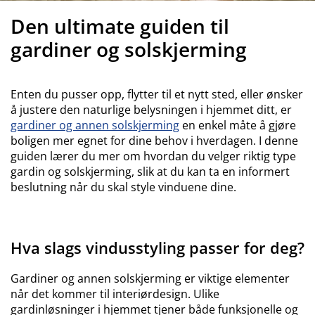
ilbehør og pleie
telys
akener
vermadrasser
pesialmål
elysning
Den ultimate guiden til
amping
yggnetting
arderobeskap
adrassbeskyttere
usholdning
gardiner og solskjerming
indusfolie
overomsmøbler
engerammer
arnerommet
Enten du pusser opp, flytter til et nytt sted, eller ønsker
ardinstenger og tilbehør
engebunner med oppbevaring
ask og stryk
å justere den naturlige belysningen i hjemmet ditt, er
gardiner og annen solskjerming
en enkel måte å gjøre
ytilbehør og metervarer
boligen mer egnet for dine behov i hverdagen. I denne
engebunner
jæledyr
guiden lærer du mer om hvordan du velger riktig type
gardin og solskjerming, slik at du kan ta en informert
arnemadrasser
beslutning når du skal style vinduene dine.
arnesenger
Hva slags vindusstyling passer for deg?
Gardiner og annen solskjerming er viktige elementer
når det kommer til interiørdesign. Ulike
gardinløsninger i hjemmet tjener både funksjonelle og