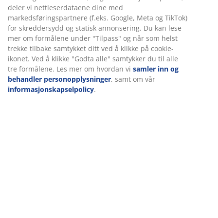
Vi tilpasser opplevelsen din
Varenr.: 5080025
Hos JYSK bruker vi informasjonskapsler (cookies) og mobile
identifikatorer for å sikre en god opplevelse når du besøker
Spesifikasjoner
nettsiden vår. Informasjonskapsler samler inn informasjon om
deg for å sikre funksjonalitet, statistikk og relevant
markedsføring.
Omtaler
Når du godtar markedsførings-informasjonskapslene, deler vi
(
269
)
nettleserdataene dine med markedsføringspartnere (f.eks.
Google, Meta og TikTok) for skreddersydd og statisk
annonsering. Du kan lese mer om formålene under "Tilpass" og
når som helst trekke tilbake samtykket ditt ved å klikke på
Levering
cookie-ikonet. Ved å klikke "Godta alle" samtykker du til alle tre
formålene. Les mer om hvordan vi
samler inn og behandler
personopplysninger
, samt om vår
informasjonskapselpolicy
.