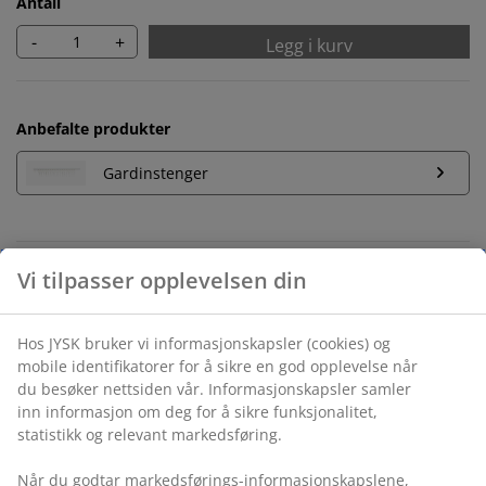
Antall
-
+
Legg i kurv
Anbefalte produkter
Gardinstenger
Ubegrenset returrett
Ingen tidsbegrensning - du kan returnere i hvilken som
helst JYSK butikk
Prisgaranti
30 dagers prisgaranti på alle varer
Fleksibel levering
Rask og enkel levering som passer deg