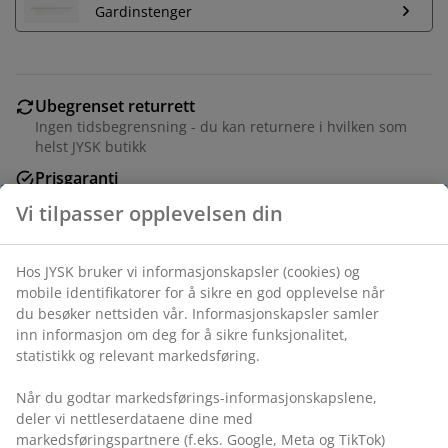
Gardinstenger
Ubegrenset returrett
Ingen tidsbegrensning - du kan returnere i hvilken som
helst JYSK butikk
Prisgaranti
30 dagers prisgaranti på alle varer
Fleksibel levering
Rask og enkel levering som passer deg
Varenr.: 5098402
Spesifikasjoner