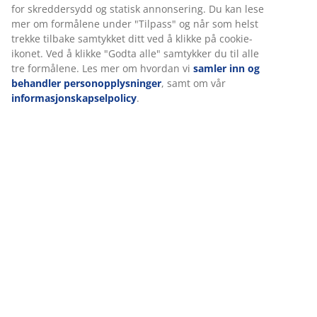
Omtaler
(
6
)
Levering