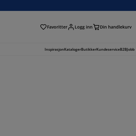
Favoritter
Logg inn
Din handlekurv
Inspirasjon
Kataloger
Butikker
Kundeservice
B2B
Jobb