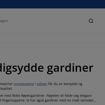
Søk
rdigsydde gardiner
gg matcher
pynteputene
i
sofaen
får du en komplett og
kvalitet.
 med flotte fløyelsgardiner. Fløyelen vil folde seg elegant
ed fingertuppene. Vi har også gardiner med en matt semsket