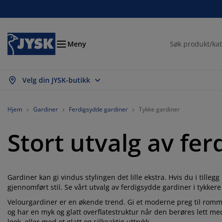
Senger og madrasser
Inngangsparti
Oppbevaring
Spisestue
Baderom
Gardiner
Soverom
Interiør
Kontor
Hage
Stue
Meny
Velg din JYSK-butikk
s alle
s alle
s alle
s alle
s alle
s alle
s alle
s alle
s alle
s alle
s alle
drasser
mmemadrasser
ndklær
ntormøbler
faer
rd
rderobe
tremøbler
rdigsydde gardiner
gemøbler
korasjon
Hjem
Gardiner
Ferdigsydde gardiner
Tykke gardiner
nger
ndbare madrasser
kstiler
pbevaring
oler
oler
pbevaring
l veggen
llegardiner
geputer
kstiler
Stort utvalg av fe
endørsoppbevaring
ner
ummadrasser
deromstilbehør
rd
pbevaring
tremøbler
åoppbevaring
mellgardiner
l bordet
Gardiner kan gi vindus stylingen det lille ekstra. Hvis du i tille
lskjerming til uteplassen
lbehør og pleie
deputer
ntinentalsenger
sk og stryk
pbevaring
åoppbevaring
kstiler
rsienner
l veggen
gjennomført stil. Se vårt utvalg av ferdigsydde gardiner i tykkere 
getilbehør
 benker
lbehør og pleie
Velourgardiner er en økende trend. Gi et moderne preg til rommet
ngetøy
gulerbare senger
isségardiner
økken
og har en myk og glatt overflatestruktur når den berøres lett m
look, eller med et glatt og silkeaktig uttrykk.