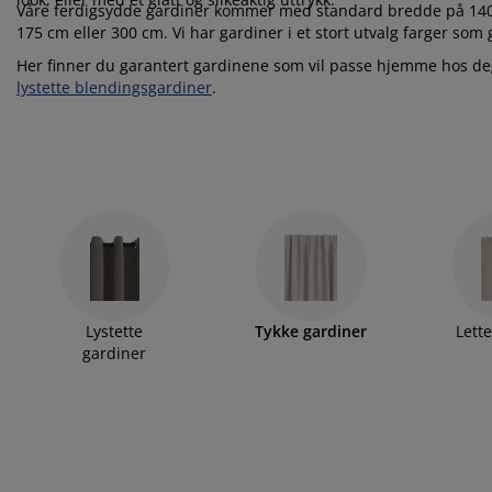
lbehør og pleie
elys
kener
ermadrasser
esialmål
lysning
Våre ferdigsydde gardiner kommer med standard bredde på 140 
175 cm eller 300 cm. Vi har gardiner i et stort utvalg farger som g
mping
ggnetting
rderobeskap
drassbeskyttere
sholdning
Her finner du garantert gardinene som vil passe hjemme hos deg
lystette blendingsgardiner
.
ndusfolie
veromsmøbler
ngerammer
rnerommet
rdinstenger og tilbehør
ngebunner med oppbevaring
sk og stryk
tilbehør og metervarer
ngebunner
æledyr
rnemadrasser
rnesenger
Lystette
Tykke gardiner
Lett
gardiner