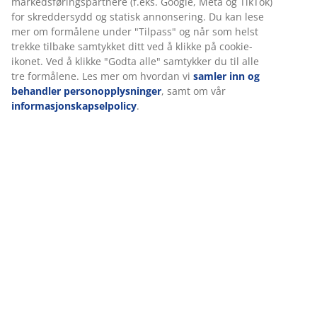
relevant markedsføring.
Når du godtar markedsførings-informasjonskapslene,
deler vi nettleserdataene dine med
Omtaler
markedsføringspartnere (f.eks. Google, Meta og TikTok) for
(
2
)
skreddersydd og statisk annonsering. Du kan lese mer om
formålene under "Tilpass" og når som helst trekke tilbake
samtykket ditt ved å klikke på cookie-ikonet. Ved å klikke
"Godta alle" samtykker du til alle tre formålene. Les mer
Levering
om hvordan vi
samler inn og behandler
personopplysninger
, samt om vår
informasjonskapselpolicy
.