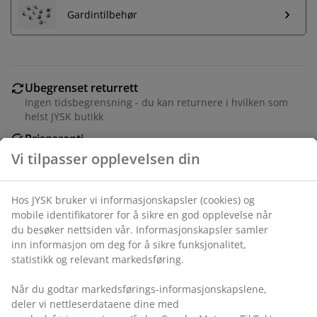
Gardintilbehør
Ubegrenset returrett
Ingen tidsbegrensning - du kan returnere i hvilken som
helst JYSK butikk
Prisgaranti
30 dagers prisgaranti på alle varer
Fleksibel levering
Rask og enkel levering som passer deg
Vi tilpasser opplevelsen din
Varenr.: 5236001
Hos JYSK bruker vi informasjonskapsler (cookies) og mobile
identifikatorer for å sikre en god opplevelse når du
besøker nettsiden vår. Informasjonskapsler samler inn
informasjon om deg for å sikre funksjonalitet, statistikk og
Spesifikasjoner