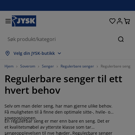
Senger og madrasser
Inngangsparti
Oppbevaring
Spisestue
Baderom
Gardiner
Soverom
Interiør
Kontor
Hage
Stue
Søk
s alle
s alle
s alle
s alle
s alle
s alle
s alle
s alle
s alle
s alle
s alle
Velg din JYSK-butikk
adrasser
ammemadrasser
åndklær
ontormøbler
ofaer
ord
arderobe
ntremøbler
erdigsydde gardiner
agemøbler
ekorasjon
Hjem
Soverom
Senger
Regulerbare senger
Regulerbare senger
Regulerbare senger til ett
enger
endbare madrasser
kstiler
ppbevaring
toler
toler
ppbevaring
il veggen
ullegardiner
ageputer
kstiler
hvert behov
tendørsoppbevaring
yner
kummadrasser
aderomstilbehør
ord
ppbevaring
ntremøbler
måoppbevaring
amellgardiner
l bordet
Selv om man deler seng, har man gjerne ulike behov.
olskjerming til uteplassen
ilbehør og pleie
odeputer
ontinentalsenger
ask og stryk
ppbevaring
måoppbevaring
kstiler
ersienner
il veggen
Få muligheten til å finne den optimale sitte-, hvile- og
soveposisjonen.
En regulerbar seng er mer enn bare en seng. Det er
agetilbehør
V benker
ilbehør og pleie
engetøy
egulerbare senger
lisségardiner
jøkken
et kvalitetsmøbel av ytterste klasse som tar
sengeopplevelsen til nye høyder. Regulerbare senger