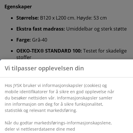
Egenskaper
Størrelse:
B120 x L200 cm. Høyde: 53 cm
Ekstra fast madrass:
Umiddelbar og sterk støtte
Farge:
Grå-40
Vi tilpasser opplevelsen din
OEKO-TEX® STANDARD 100:
Testet for skadelige
stoffer
Hos JYSK bruker vi informasjonskapsler (cookies) og
FSC® Mix:
Tre og skogbaserte materialer i dette
mobile identifikatorer for å sikre en god opplevelse når
du besøker nettsiden vår. Informasjonskapsler samler
produktet kommer fra FSC®-sertifiserte eller
inn informasjon om deg for å sikre funksjonalitet,
resirkulerte eller andre kontrollerte kilder.
statistikk og relevant markedsføring.
DREAMZONE®:
Kvalitetsmadrasser og senger til
en fornuftig pris, eksklusivt tilgjengelig hos JYSK
Når du godtar markedsførings-informasjonskapslene,
deler vi nettleserdataene dine med
15 års garanti:
Et holdbart valg
markedsføringspartnere (f.eks. Google, Meta og TikTok)
for skreddersydd og statisk annonsering. Du kan lese
Ekstra fast madrass
mer om formålene under "Tilpass" og når som helst
En ekstra fast madrass gir umiddelbar støtte og sørger
trekke tilbake samtykket ditt ved å klikke på cookie-