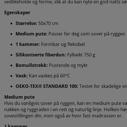
vedlikeholde og forme, slik at du kan nyte en god natts sø
Egenskaper
Størrelse:
50x70 cm
Medium pute:
Passer for deg som sover på ryggen
1 kammer:
Formbar og fleksibel
Silikoniserte fiberdun:
Fyllvekt 750 g
Bomullstrekk:
Pustende og mykt
Vask:
Kan vaskes på 60°C
OEKO-TEX® STANDARD 100:
Testet for skadelige st
Medium pute
Hvis du vanligvis sover på ryggen, kan en medium pute vær
nakken og ryggraden i en rett og naturlig linje. Hvilken 
sovestillingen din, men også av hvor fast madrassen er.
1 kammer