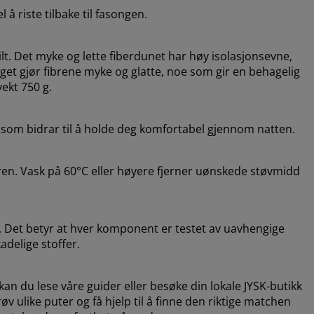
å riste tilbake til fasongen.
lt. Det myke og lette fiberdunet har høy isolasjonsevne,
gget gjør fibrene myke og glatte, noe som gir en behagelig
vekt 750 g.
e som bidrar til å holde deg komfortabel gjennom natten.
ren. Vask på 60°C eller høyere fjerner uønskede støvmidd
 Det betyr at hver komponent er testet av uavhengige
adelige stoffer.
an du lese våre guider eller besøke din lokale JYSK-butikk
v ulike puter og få hjelp til å finne den riktige matchen