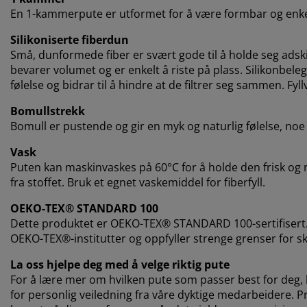
En 1-kammerpute er utformet for å være formbar og enkel 
Silikoniserte fiberdun
Små, dunformede fiber er svært gode til å holde seg adski
bevarer volumet og er enkelt å riste på plass. Silikonbele
følelse og bidrar til å hindre at de filtrer seg sammen. Fyll
Bomullstrekk
Bomull er pustende og gir en myk og naturlig følelse, no
Vask
Puten kan maskinvaskes på 60°C for å holde den frisk og 
fra stoffet. Bruk et egnet vaskemiddel for fiberfyll.
OEKO-TEX® STANDARD 100
Dette produktet er OEKO-TEX® STANDARD 100-sertifisert.
OEKO-TEX®-institutter og oppfyller strenge grenser for sk
La oss hjelpe deg med å velge riktig pute
For å lære mer om hvilken pute som passer best for deg, k
for personlig veiledning fra våre dyktige medarbeidere. Prø