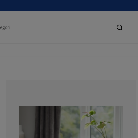
Søk
70.07194244604