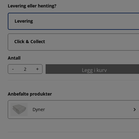
8779%
Levering eller henting?
5825%
Levering
2876%
188%
Click & Collect
Antall
-
+
Legg i kurv
Anbefalte produkter
Dyner