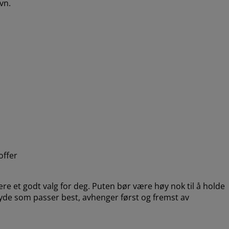
vn.
offer
e et godt valg for deg. Puten bør være høy nok til å holde
høyde som passer best, avhenger først og fremst av