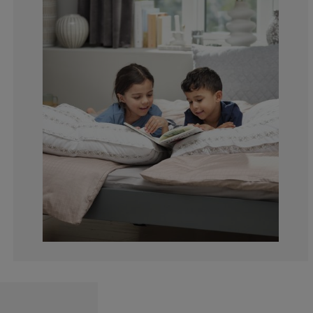
13.38129496402
5.035971223021
2.733812949640
8.776978417266