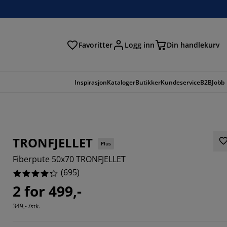
Favoritter
Logg inn
Din handlekurv
Inspirasjon
Kataloger
Butikker
Kundeservice
B2B
Jobb
TRONFJELLET
Plus
Fiberpute 50x70 TRONFJELLET
(
695
)
2 for 499,-
349,- /stk.
317%