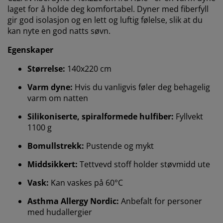
laget for å holde deg komfortabel. Dyner med fiberfyll
gir god isolasjon og en lett og luftig følelse, slik at du
kan nyte en god natts søvn.
Egenskaper
Størrelse:
140x220 cm
Varm dyne:
Hvis du vanligvis føler deg behagelig
varm om natten
Silikoniserte, spiralformede hulfiber:
Fyllvekt
1100 g
Bomullstrekk:
Pustende og mykt
Middsikkert:
Tettvevd stoff holder støvmidd ute
Vask:
Kan vaskes på 60°C
Asthma Allergy Nordic:
Anbefalt for personer
med hudallergier