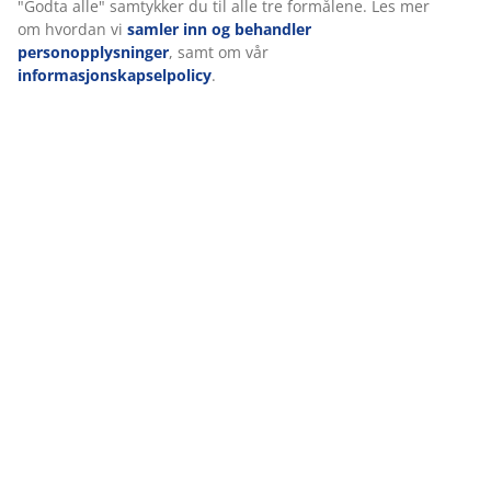
Bomullstrekk
Bomull er pustende og gir en myk og naturlig følelse,
noe som bidrar til å holde deg komfortabel gjennom
natten.
Middsikkert
Stoffet er spesielt tettvevd. Dette bidrar til å redusere
inntrengning av husstøvmidd og gjør dynen godt egnet
for personer med støvmiddallergi.
Vask
Dynen kan maskinvaskes på 60°C for å holde den frisk
og ren. Vask på 60°C eller høyere fjerner uønskede
støvmidd fra stoffet. Bruk et egnet vaskemiddel for
fiberfyll.
Asthma Allergy Nordic
Dyner og puter som bærer Asthma Allergy Nordic-
merket er anbefalt av organisasjonen og oppfyller
strenge krav til kjemikalier som er relevante for
hudallergi.