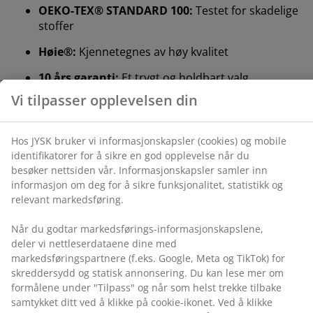
OEKO-TEX® STANDARD 100:
Testet for skadelige
Vi tilpasser opplevelsen din
stoffer
Høie®:
Kjennetegnes av høy kvalitet
Hos JYSK bruker vi informasjonskapsler (cookies) og
mobile identifikatorer for å sikre en god opplevelse når
10 års garanti:
Et trygt og holdbart valg
du besøker nettsiden vår. Informasjonskapsler samler
inn informasjon om deg for å sikre funksjonalitet,
Varm dyne
statistikk og relevant markedsføring.
JYSK-dyner finnes i tre isolasjonsnivåer: sval, varm og
ekstra varm. Denne dynen er designet for dem som
Når du godtar markedsførings-informasjonskapslene,
vanligvis føler seg behagelig varme om natten, og som
deler vi nettleserdataene dine med
hverken blir for varme eller for kalde.
markedsføringspartnere (f.eks. Google, Meta og TikTok)
for skreddersydd og statisk annonsering. Du kan lese
Silikoniserte, spiralformede hulfiber
mer om formålene under "Tilpass" og når som helst
Spiralformede fiber gir betydelig økt volum. Den
trekke tilbake samtykket ditt ved å klikke på cookie-
tredimensjonale formen gjør at fibrene spretter mot
ikonet. Ved å klikke "Godta alle" samtykker du til alle
hverandre og bevarer fyldigheten. Hulrommene i
tre formålene. Les mer om hvordan vi
samler inn og
hulfibrene binder luft, noe som gjør dynen lett og gir
behandler personopplysninger
, samt om vår
en spenstig følelse. Silikonbelegget gjør fibrene myke
informasjonskapselpolicy
.
og glatte, noe som gir en behagelig følelse og bidrar til
å hindre at de filtrer seg sammen. Fyllvekt 1100 g.