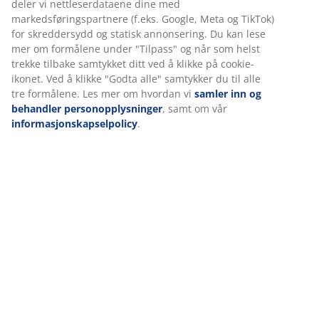
Spesifikasjoner
Omtaler
(
12
)
Levering