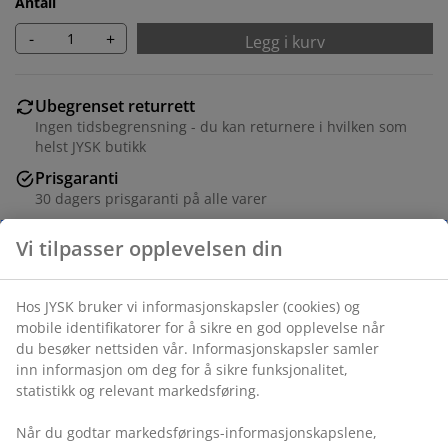
Antall
-
+
Legg i kurv
Ubegrenset returrett
Ingen tidsbegrensning - du kan returnere i hvilken som
helst JYSK butikk
Prisgaranti
30 dagers prisgaranti på alle varer
Fleksibel levering
Rask og enkel levering som passer deg
Folie. B115 x H6 x D7 cm
Varenr.: 3670333
Monteringsanvisning