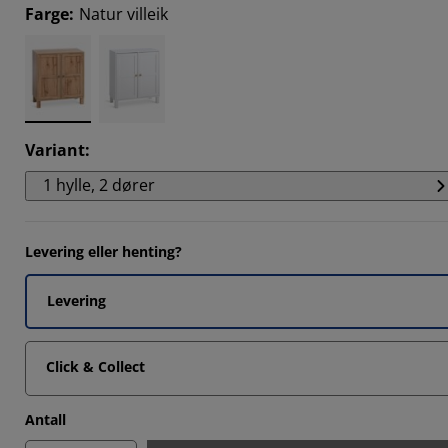
394%
Farge
:
Natur villeik
781%
2701%
Variant
:
1 hylle, 2 dører
Levering eller henting?
Levering
Click & Collect
Antall