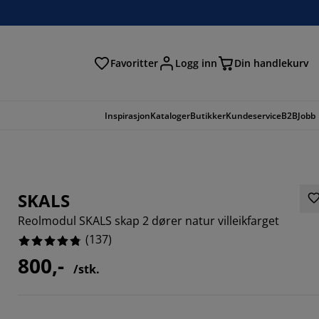
Favoritter
Logg inn
Din handlekurv
Inspirasjon
Kataloger
Butikker
Kundeservice
B2B
Jobb
SKALS
Reolmodul SKALS skap 2 dører natur villeikfarget
(
137
)
800,-
/stk.
897%