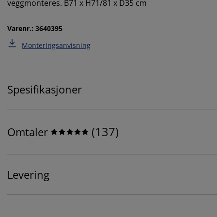
veggmonteres. B71 x H71/81 x D35 cm
Varenr.: 3640395
Monteringsanvisning
Spesifikasjoner
(
137
)
Omtaler
Levering