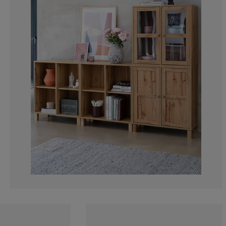
16.05839416058
2.18978102189
0.729927007299
0%