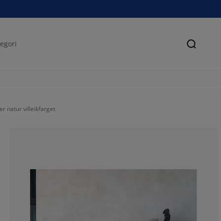
Søk
 natur villeikfarget
81.02189781021