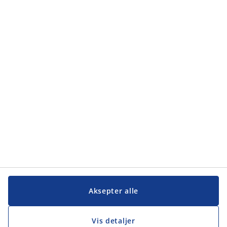
Kategorier
Kategorier
Kundeservice
Kundeservice
JYSK
JYSK
Hovedkontor
Følg JYSK
Aksepter alle
Vis detaljer