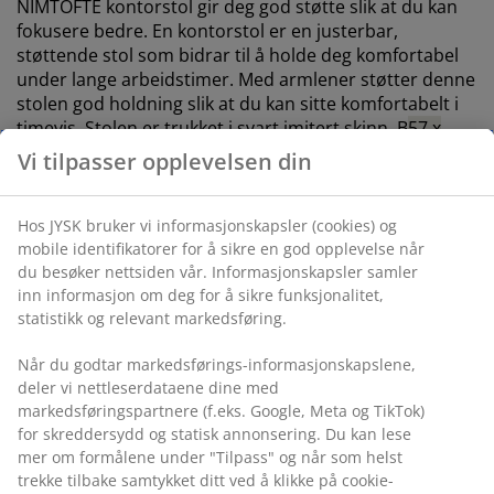
NIMTOFTE kontorstol gir deg god støtte slik at du kan
fokusere bedre. En kontorstol er en justerbar,
støttende stol som bidrar til å holde deg komfortabel
under lange arbeidstimer. Med armlener støtter denne
stolen god holdning slik at du kan sitte komfortabelt i
timevis. Stolen er trukket i svart imitert skinn. B
57 x
H92-102 x D64 cm
Vi tilpasser opplevelsen din
Egenskaper
Hos JYSK bruker vi informasjonskapsler (cookies) og
Trinnløs vippefunksjon:
Følger kroppens
mobile identifikatorer for å sikre en god opplevelse når
bevegelser
du besøker nettsiden vår. Informasjonskapsler samler
inn informasjon om deg for å sikre funksjonalitet,
Vippelås i oppreist posisjon:
Lås stolen for en
statistikk og relevant markedsføring.
stabil sittestilling
Høydejusterbar:
Tilpass etter din høyde og
Når du godtar markedsførings-informasjonskapslene,
deler vi nettleserdataene dine med
sittestilling
markedsføringspartnere (f.eks. Google, Meta og TikTok)
Låsehjul:
Låses automatisk når stolen ikke er i
for skreddersydd og statisk annonsering. Du kan lese
bruk
mer om formålene under "Tilpass" og når som helst
trekke tilbake samtykket ditt ved å klikke på cookie-