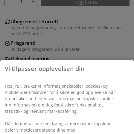
-
+
Legg i kurv
Ubegrenset returrett
Ingen tidsbegrensning - du kan returnere i hvilken som
helst JYSK butikk
Prisgaranti
30 dagers prisgaranti på alle varer
Fleksibel levering
Rask og enkel levering som passer deg
Vi tilpasser opplevelsen din
Hos JYSK bruker vi informasjonskapsler (cookies) og
Kubbelys med en klassisk form og en teksturert finish i
mobile identifikatorer for å sikre en god opplevelse når
en varm kastanjefarge. Dette lyset er ideelt for å skape
du besøker nettsiden vår. Informasjonskapsler samler
en koselig atmosfære. Ø7 x H10 cm
inn informasjon om deg for å sikre funksjonalitet,
statistikk og relevant markedsføring.
Varenr.: 4912753
Når du godtar markedsførings-informasjonskapslene,
deler vi nettleserdataene dine med